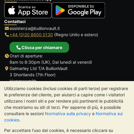
Contattaci
assistenza@bullionvault.it
+44 (0)20 8600 0130
(Regno Unito e estero)
Clicca per chiamare
Orari di aperture:
9am to 8:30pm (UK), Dal lunedì al venerdì
Galmarley Ltd T/A BullionVault
3 Shortlands (7th Floor)
Hammersmith
Londra
Utilizziamo cookies (inclusi cookies di parti terze) per registrare
W6 8DA
le preferenze del cliente, per aiutarci a capire come i visitatori
Regno Unito
utilizzano i nostri siti e per rendere più pertinenti le pubblicità
che mostriamo su siti di terzi. Per saperne di più, è possibile
consultare le sezioni
Normativa sulla privacy
e
Normativa sui
cookies
.
Per accettare l'uso dei cookies, è necessario cliccare su
TrustScore 4.7 | 488 recensioni