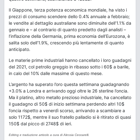
Il Giappone, terza potenza economica mondiale, ha visto i
prezzi di consumo scendere dello 0.4% annuale a febbraio;
le vendite al dettaglio australiane sono diminuite dell’1.1% da
gennaio e – al contrario di quanto predetto dagli analisti –
l’inflazione della Germania, prima economia dell’Eurozona, è
salita solo dell’1.9%, crescendo più lentamente di quanto
anticipato.
Le materie prime industriali hanno cancellato i loro guadagni
del 2021, col petrolio greggio in ribasso sotto i 60$ a barile,
in calo del 10% dalle massime di questo mese.
L’argento ha superato l’oro questa settimana guadagnando
+3.0% a Londra e arrivando oggi oltre le 26 sterline l’oncia.
Ma il platino, altro metallo prezioso industriale, ha cancellato
il guadagno di 50$ di inizio settimana perdendo altri 10$
l’oncia rispetto a venerdì scorso, arrivando a scambiare a
solo 1172$, mentre il suo fratello palladio si è ritirato di quasi
150$ dal picco di 2748$ di ieri.
Editing e traduzione articolo a cura di Alessia Ceccarelli.