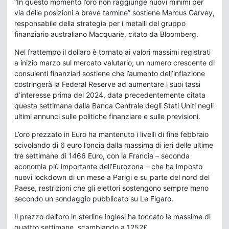
“In questo momento l’oro non raggiunge nuovi minimi per
via delle posizioni a breve termine” sostiene Marcus Garvey,
responsabile della strategia per i metalli del gruppo
finanziario australiano Macquarie, citato da Bloomberg.
Nel frattempo il dollaro è tornato ai valori massimi registrati
a inizio marzo sul mercato valutario; un numero crescente di
consulenti finanziari sostiene che l’aumento dell’inflazione
costringerà la Federal Reserve ad aumentare i suoi tassi
d’interesse prima del 2024, data precedentemente citata
questa settimana dalla Banca Centrale degli Stati Uniti negli
ultimi annunci sulle politiche finanziare e sulle previsioni.
L’oro prezzato in Euro ha mantenuto i livelli di fine febbraio
scivolando di 6 euro l’oncia dalla massima di ieri delle ultime
tre settimane di 1466 Euro, con la Francia – seconda
economia più importante dell’Eurozona – che ha imposto
nuovi lockdown di un mese a Parigi e su parte del nord del
Paese, restrizioni che gli elettori sostengono sempre meno
secondo un sondaggio pubblicato su Le Figaro.
Il prezzo dell’oro in sterline inglesi ha toccato le massime di
quattro settimane, scambiando a 1252£.