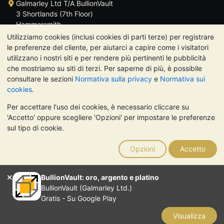
Galmarley Ltd T/A BullionVault
3 Shortlands (7th Floor)
Hammersmith
Londra
Utilizziamo cookies (inclusi cookies di parti terze) per registrare
W6 8DA
le preferenze del cliente, per aiutarci a capire come i visitatori
Regno Unito
utilizzano i nostri siti e per rendere più pertinenti le pubblicità
che mostriamo su siti di terzi. Per saperne di più, è possibile
consultare le sezioni
Normativa sulla privacy
e
Normativa sui
cookies
.
Per accettare l'uso dei cookies, è necessario cliccare su
TrustScore 4.7 | 488 recensioni
'Accetto' oppure scegliere 'Opzioni' per impostare le preferenze
NOTA BENE:
Il valore dei metalli preziosi può diminuire o
sul tipo di cookie.
aumentare, e i trend storici non sono predittori dell'andamento
futuro. Nulla di quanto contenuto nei siti web di BullionVault o
Opzioni
Accetto
nelle sue comunicazioni costituisce una consulenza sugli
investimenti. Si consiglia di rivolgersi a un professionista per
stabilire se l'investimento in metalli preziosi è adatto alle proprie
BullionVault: oro, argento e platino
esigenze.
BullionVault (Galmarley Ltd.)
Galmarley Ltd, trading acome BullionVault, registrata in
Gratis - Su Google Play
Inghilterra e Galles 4943684
BullionVault Ltd © 2026
Visualizza