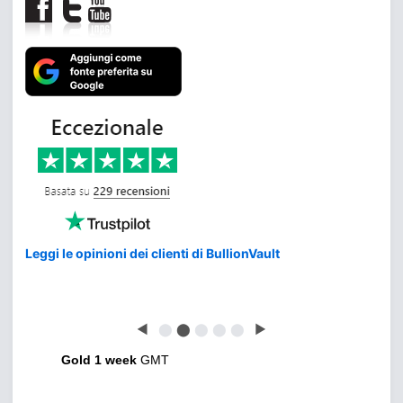
Leggi le opinioni dei clienti di BullionVault
◀
⬤
⬤
⬤
⬤
⬤
▶
Gold 1 week
GMT