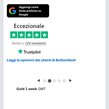
Leggi le opinioni dei clienti di BullionVault
◀
⬤
⬤
⬤
⬤
⬤
▶
Gold 1 week
GMT