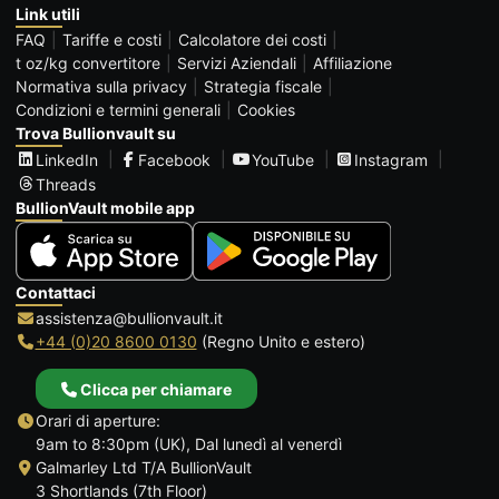
Link utili
FAQ
Tariffe e costi
Calcolatore dei costi
t oz/kg convertitore
Servizi Aziendali
Affiliazione
Normativa sulla privacy
Strategia fiscale
Condizioni e termini generali
Cookies
Trova Bullionvault su
LinkedIn
Facebook
YouTube
Instagram
Threads
BullionVault mobile app
Contattaci
assistenza@bullionvault.it
+44 (0)20 8600 0130
(Regno Unito e estero)
Clicca per chiamare
Orari di aperture:
9am to 8:30pm (UK), Dal lunedì al venerdì
Galmarley Ltd T/A BullionVault
3 Shortlands (7th Floor)