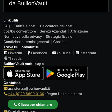
da BullionVault
Link utili
FAQ
Tariffe e costi
Calcolatore dei costi
t oz/kg convertitore
Servizi Aziendali
Affiliazione
Normativa sulla privacy
Strategia fiscale
Condizioni e termini generali
Cookies
Trova Bullionvault su
LinkedIn
Facebook
YouTube
Instagram
Threads
BullionVault mobile app
Contattaci
assistenza@bullionvault.it
+44 (0)20 8600 0130
(Regno Unito e estero)
Clicca per chiamare
Orari di aperture: