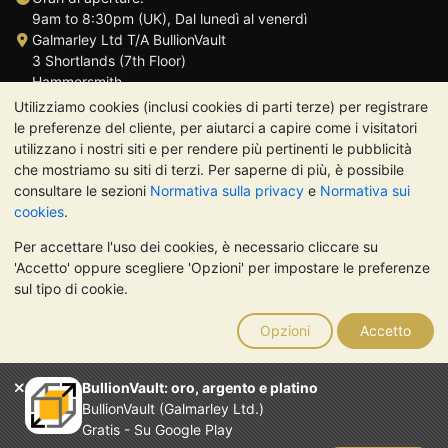
9am to 8:30pm (UK), Dal lunedì al venerdì
Galmarley Ltd T/A BullionVault
3 Shortlands (7th Floor)
Hammersmith
Londra
Utilizziamo cookies (inclusi cookies di parti terze) per registrare
W6 8DA
le preferenze del cliente, per aiutarci a capire come i visitatori
Regno Unito
utilizzano i nostri siti e per rendere più pertinenti le pubblicità
che mostriamo su siti di terzi. Per saperne di più, è possibile
consultare le sezioni
Normativa sulla privacy
e
Normativa sui
cookies
.
Per accettare l'uso dei cookies, è necessario cliccare su
TrustScore 4.7 | 488 recensioni
'Accetto' oppure scegliere 'Opzioni' per impostare le preferenze
NOTA BENE:
Il valore dei metalli preziosi può diminuire o
sul tipo di cookie.
aumentare, e i trend storici non sono predittori dell'andamento
futuro. Nulla di quanto contenuto nei siti web di BullionVault o
Opzioni
Accetto
nelle sue comunicazioni costituisce una consulenza sugli
investimenti. Si consiglia di rivolgersi a un professionista per
stabilire se l'investimento in metalli preziosi è adatto alle proprie
BullionVault: oro, argento e platino
esigenze.
BullionVault (Galmarley Ltd.)
Galmarley Ltd, trading acome BullionVault, registrata in
Gratis - Su Google Play
Inghilterra e Galles 4943684