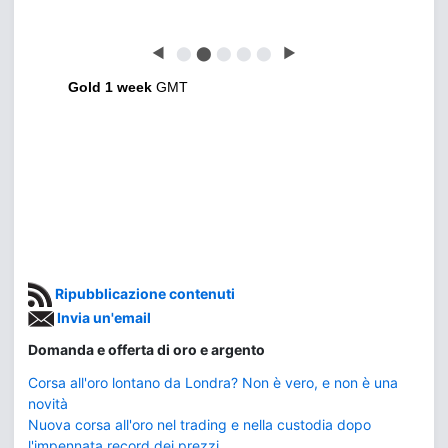
◀
⬤
⬤
⬤
⬤
⬤
▶
Gold 1 week
GMT
Ripubblicazione contenuti
Invia un'email
Domanda e offerta di oro e argento
Corsa all'oro lontano da Londra? Non è vero, e non è una
novità
Nuova corsa all'oro nel trading e nella custodia dopo
l'impennata record dei prezzi