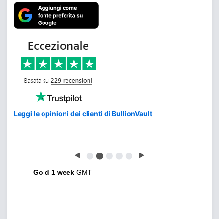
Leggi le opinioni dei clienti di BullionVault
◀
⬤
⬤
⬤
⬤
⬤
▶
Gold 1 week
GMT