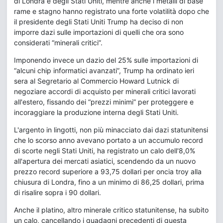
di Londra e degli Stati Uniti, mentre anche i metalli di base
rame e stagno hanno registrato una forte volatilità dopo che
il presidente degli Stati Uniti Trump ha deciso di non
imporre dazi sulle importazioni di quelli che ora sono
considerati “minerali critici”.
Imponendo invece un dazio del 25% sulle importazioni di
“alcuni chip informatici avanzati”, Trump ha ordinato ieri
sera al Segretario al Commercio Howard Lutnick di
negoziare accordi di acquisto per minerali critici lavorati
all'estero, fissando dei “prezzi minimi” per proteggere e
incoraggiare la produzione interna degli Stati Uniti.
L'argento in lingotti, non più minacciato dai dazi statunitensi
che lo scorso anno avevano portato a un accumulo record
di scorte negli Stati Uniti, ha registrato un calo dell'8,0%
all'apertura dei mercati asiatici, scendendo da un nuovo
prezzo record superiore a 93,75 dollari per oncia troy alla
chiusura di Londra, fino a un minimo di 86,25 dollari, prima
di risalire sopra i 90 dollari.
Anche il platino, altro minerale critico statunitense, ha subito
un calo, cancellando i guadagni precedenti di questa