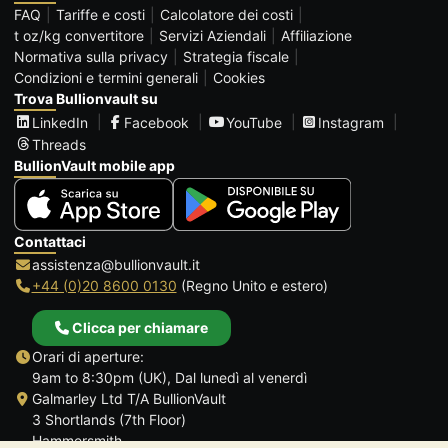
FAQ
Tariffe e costi
Calcolatore dei costi
t oz/kg convertitore
Servizi Aziendali
Affiliazione
Normativa sulla privacy
Strategia fiscale
Condizioni e termini generali
Cookies
Trova Bullionvault su
LinkedIn
Facebook
YouTube
Instagram
Threads
BullionVault mobile app
Contattaci
assistenza@bullionvault.it
+44 (0)20 8600 0130
(Regno Unito e estero)
Clicca per chiamare
Orari di aperture:
9am to 8:30pm (UK), Dal lunedì al venerdì
Galmarley Ltd T/A BullionVault
3 Shortlands (7th Floor)
Hammersmith