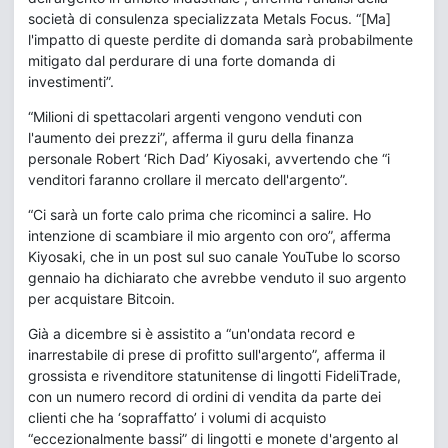
società di consulenza specializzata Metals Focus. “[Ma]
l'impatto di queste perdite di domanda sarà probabilmente
mitigato dal perdurare di una forte domanda di
investimenti”.
“Milioni di spettacolari argenti vengono venduti con
l'aumento dei prezzi”, afferma il guru della finanza
personale Robert ‘Rich Dad’ Kiyosaki, avvertendo che “i
venditori faranno crollare il mercato dell'argento”.
“Ci sarà un forte calo prima che ricominci a salire. Ho
intenzione di scambiare il mio argento con oro”, afferma
Kiyosaki, che in un post sul suo canale YouTube lo scorso
gennaio ha dichiarato che avrebbe venduto il suo argento
per acquistare Bitcoin.
Già a dicembre si è assistito a “un'ondata record e
inarrestabile di prese di profitto sull'argento”, afferma il
grossista e rivenditore statunitense di lingotti FideliTrade,
con un numero record di ordini di vendita da parte dei
clienti che ha ‘sopraffatto’ i volumi di acquisto
“eccezionalmente bassi” di lingotti e monete d'argento al