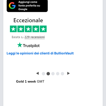
Leggi le opinioni dei clienti di BullionVault
◀
⬤
⬤
⬤
⬤
⬤
▶
Gold 1 week
GMT