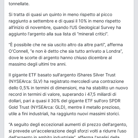
tonnellate.
Si tratta di quasi un quinto in meno rispetto al picco
raggiunto a settembre e di quasi il 10% in meno rispetto
all'inizio di novembre, quando l'US Geological Survey ha
aggiunto l'argento alla sua lista di “minerali critici”.
“È possibile che ne sia uscito altro da altre parti”, afferma
O'Connell, “e non è detto che sia tutto arrivato a Londra”,
dove le scorte di argento hanno chiuso dicembre al
massimo degli ultimi tre anni.
Il gigante ETF basato sull'argento iShares Silver Trust
(NYSEArca: SLV) ha registrato mercoledì una contrazione
dello 0,5% in termini di dimensioni, ma ha stabilito un nuovo
record in termini di valore, superando i 47,5 miliardi di
dollari, pari a quasi il 30% del gigante ETF sull'oro SPDR
Gold Trust (NYSEArca: GLD), mentre il metallo prezioso,
utile a fini industriali, ha raggiunto nuovi massimi storici.
“A seguito degli eccezionali aumenti di prezzo dell'argento,
si prevede un'accelerazione degli sforzi volti a ridurre l'uso
dell'argento in ambito industriale”, afferma l'analisi della