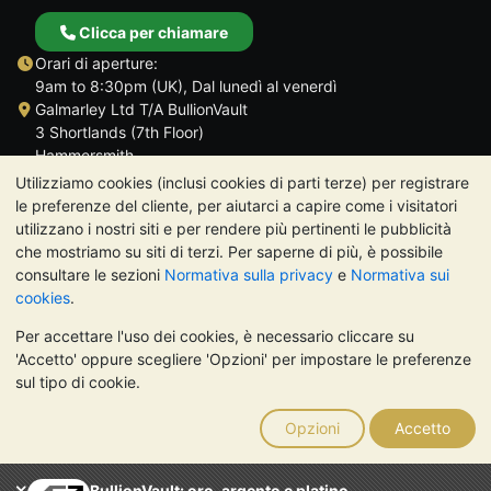
Clicca per chiamare
Orari di aperture:
9am to 8:30pm (UK), Dal lunedì al venerdì
Galmarley Ltd T/A BullionVault
3 Shortlands (7th Floor)
Hammersmith
Londra
Utilizziamo cookies (inclusi cookies di parti terze) per registrare
W6 8DA
le preferenze del cliente, per aiutarci a capire come i visitatori
Regno Unito
utilizzano i nostri siti e per rendere più pertinenti le pubblicità
che mostriamo su siti di terzi. Per saperne di più, è possibile
consultare le sezioni
Normativa sulla privacy
e
Normativa sui
cookies
.
Per accettare l'uso dei cookies, è necessario cliccare su
TrustScore 4.7 | 488 recensioni
'Accetto' oppure scegliere 'Opzioni' per impostare le preferenze
NOTA BENE:
Il valore dei metalli preziosi può diminuire o
sul tipo di cookie.
aumentare, e i trend storici non sono predittori dell'andamento
futuro. Nulla di quanto contenuto nei siti web di BullionVault o
Opzioni
Accetto
nelle sue comunicazioni costituisce una consulenza sugli
investimenti. Si consiglia di rivolgersi a un professionista per
stabilire se l'investimento in metalli preziosi è adatto alle proprie
BullionVault: oro, argento e platino