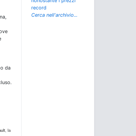
nonostante i prezzi
record
Cerca nell'archivio...
na,
uove
e
to da
luso.
ult
, la