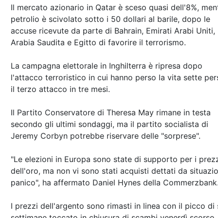
Il mercato azionario in Qatar è sceso quasi dell'8%, ment
petrolio è scivolato sotto i 50 dollari al barile, dopo le
accuse ricevute da parte di Bahrain, Emirati Arabi Uniti,
Arabia Saudita e Egitto di favorire il terrorismo.
La campagna elettorale in Inghilterra è ripresa dopo
l'attacco terroristico in cui hanno perso la vita sette pe
il terzo attacco in tre mesi.
Il Partito Conservatore di Theresa May rimane in testa
secondo gli ultimi sondaggi, ma il partito socialista di
Jeremy Corbyn potrebbe riservare delle "sorprese".
"Le elezioni in Europa sono state di supporto per i prez
dell'oro, ma non vi sono stati acquisti dettati da situazio
panico", ha affermato Daniel Hynes della Commerzbank
I prezzi dell'argento sono rimasti in linea con il picco di 
settimane toccato in chiusura di scambi venerdì scorso