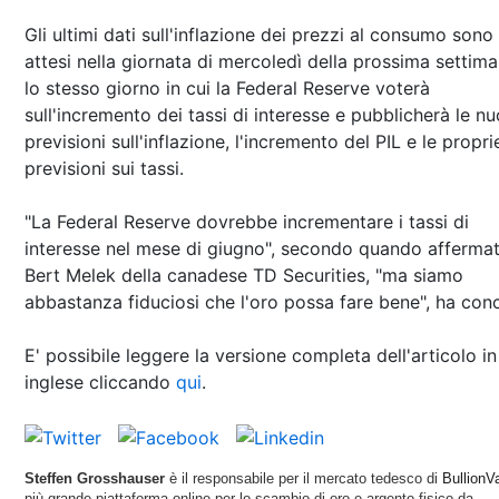
Gli ultimi dati sull'inflazione dei prezzi al consumo sono
attesi nella giornata di mercoledì della prossima settima
lo stesso giorno in cui la Federal Reserve voterà
sull'incremento dei tassi di interesse e pubblicherà le n
previsioni sull'inflazione, l'incremento del PIL e le propri
previsioni sui tassi.
"La Federal Reserve dovrebbe incrementare i tassi di
interesse nel mese di giugno", secondo quando afferma
Bert Melek della canadese TD Securities, "ma siamo
abbastanza fiduciosi che l'oro possa fare bene", ha conc
E' possibile leggere la versione completa dell'articolo in
inglese cliccando
qui
.
Steffen Grosshauser
è il responsabile per il mercato tedesco di
BullionVa
più grande piattaforma online per lo scambio di oro e argento fisico da