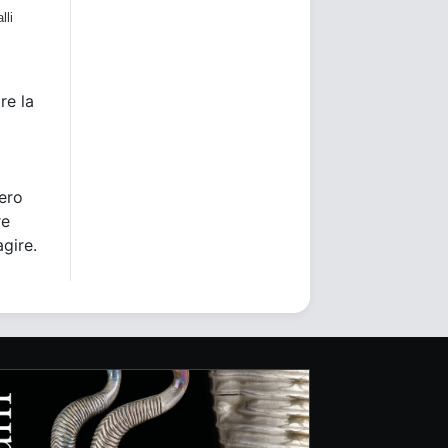
lli
re la
bero
re
agire.