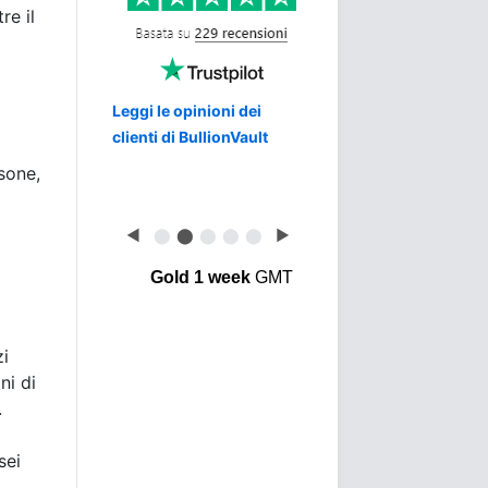
re il
Leggi le opinioni dei
clienti di BullionVault
rsone,
◀
⬤
⬤
⬤
⬤
⬤
▶
Gold 1 week
GMT
zi
ni di
.
sei
.