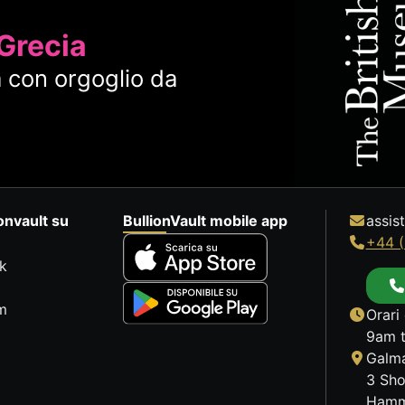
 Grecia
 con orgoglio da
onvault su
BullionVault mobile app
assis
+44 (
k
m
Orari 
9am t
Galma
3 Sho
Hamm