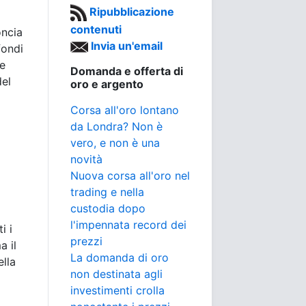
Ripubblicazione
contenuti
oncia
Invia un'email
fondi
te
Domanda e offerta di
el
oro e argento
Corsa all'oro lontano
da Londra? Non è
vero, e non è una
novità
Nuova corsa all'oro nel
trading e nella
custodia dopo
l'impennata record dei
i i
prezzi
a il
La domanda di oro
ella
non destinata agli
investimenti crolla