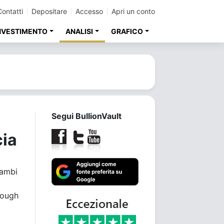
Contatti
Depositare
Accesso
Apri un conto
INVESTIMENTO
ANALISI
GRAFICO
Segui BullionVault
cia
cambi
orough