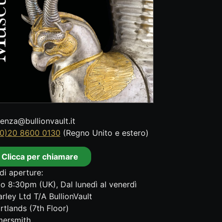
tenza@bullionvault.it
0)20 8600 0130
(Regno Unito e estero)
Clicca per chiamare
di aperture:
o 8:30pm (UK), Dal lunedì al venerdì
rley Ltd T/A BullionVault
rtlands (7th Floor)
ersmith