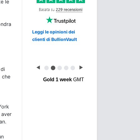
e le
ondra
Leggi le opinioni dei
clienti di BullionVault
◀
⬤
⬤
⬤
⬤
⬤
▶
 di
a che
Gold 1 week
GMT
York
 aver
an.
un