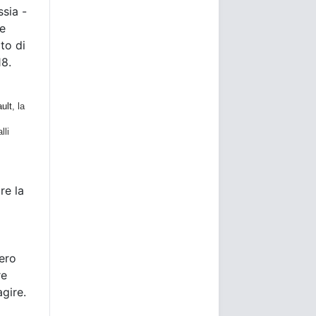
ssia -
ne
to di
18.
ult
, la
lli
re la
bero
re
agire.