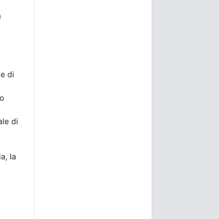
a
e di
ro
le di
a, la