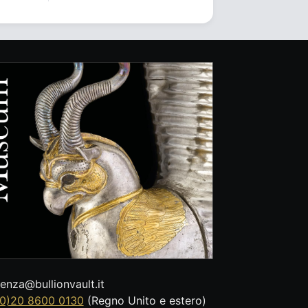
tenza@bullionvault.it
0)20 8600 0130
(Regno Unito e estero)