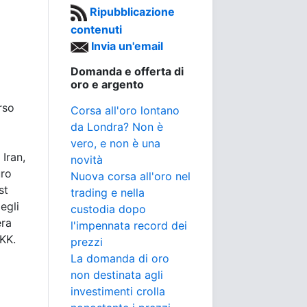
Ripubblicazione
contenuti
Invia un'email
Domanda e offerta di
oro e argento
rso
Corsa all'oro lontano
da Londra? Non è
vero, e non è una
Iran,
novità
uro
Nuova corsa all'oro nel
st
trading e nella
degli
custodia dopo
era
l'impennata record dei
PKK.
prezzi
La domanda di oro
non destinata agli
investimenti crolla