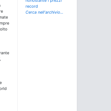
nonostante i prezzi
n
record
re
Cerca nell'archivio...
nate
sempre
volto
rante
,
e
orld