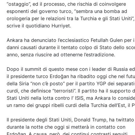
“ostaggio”, ed il processo, che rischia di coinvolgere
esponenti del governo turco, “sembra una bomba ad
orologeria per le relazioni tra la Turchia e gli Stati Uniti”,
scrive il quotidiano Hurriyet.
Ankara ha denunciato l’ecclesiastico Fetullah Gulen per i
danni causati durante il tentato colpo di Stato dello sco
anno, senza riuscire ad ottenerne l’estradizione.
Dopo il summit di questo mese con i leader di Russia ed 
il presidente turco Erdoğan ha ribadito oggi che nel fut
della Siria “non c’è posto” per il partito YGP dei separati
curdi, che definisce “terroristi”. Il partito ha il supporto 
Stati Uniti nella lotta contro l’ ISIS, ma Ankara lo consid
un ramo dei gruppi ribelli curdi della Turchia dell’Est, il 
Il presidente degli Stati Uniti, Donald Trump, ha twittato
durante la notte che oggi si metterà in contatto con
Erdoğan. A causa, però, dei continui contrasti seguiti