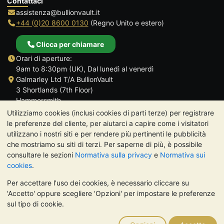
Contattaci
assistenza@bullionvault.it
+44 (0)20 8600 0130
(Regno Unito e estero)
Clicca per chiamare
Orari di aperture:
9am to 8:30pm (UK), Dal lunedì al venerdì
Galmarley Ltd T/A BullionVault
3 Shortlands (7th Floor)
Hammersmith
Londra
Utilizziamo cookies (inclusi cookies di parti terze) per registrare
W6 8DA
le preferenze del cliente, per aiutarci a capire come i visitatori
Regno Unito
utilizzano i nostri siti e per rendere più pertinenti le pubblicità
che mostriamo su siti di terzi. Per saperne di più, è possibile
consultare le sezioni
Normativa sulla privacy
e
Normativa sui
cookies
.
Per accettare l'uso dei cookies, è necessario cliccare su
TrustScore 4.7 | 488 recensioni
'Accetto' oppure scegliere 'Opzioni' per impostare le preferenze
NOTA BENE:
Il valore dei metalli preziosi può diminuire o
sul tipo di cookie.
aumentare, e i trend storici non sono predittori dell'andamento
futuro. Nulla di quanto contenuto nei siti web di BullionVault o