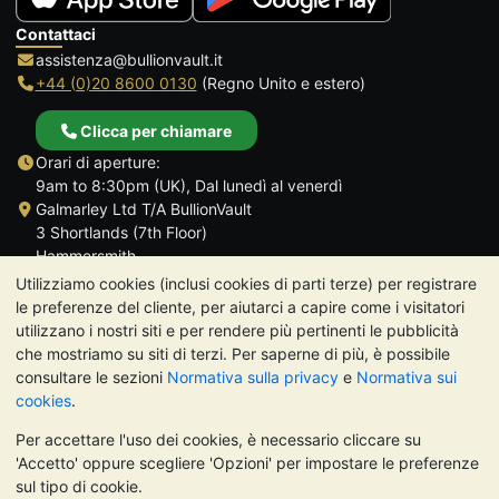
Contattaci
assistenza@bullionvault.it
+44 (0)20 8600 0130
(Regno Unito e estero)
Clicca per chiamare
Orari di aperture:
9am to 8:30pm (UK), Dal lunedì al venerdì
Galmarley Ltd T/A BullionVault
3 Shortlands (7th Floor)
Hammersmith
Londra
Utilizziamo cookies (inclusi cookies di parti terze) per registrare
W6 8DA
le preferenze del cliente, per aiutarci a capire come i visitatori
Regno Unito
utilizzano i nostri siti e per rendere più pertinenti le pubblicità
che mostriamo su siti di terzi. Per saperne di più, è possibile
consultare le sezioni
Normativa sulla privacy
e
Normativa sui
cookies
.
Per accettare l'uso dei cookies, è necessario cliccare su
TrustScore 4.7 | 488 recensioni
'Accetto' oppure scegliere 'Opzioni' per impostare le preferenze
NOTA BENE:
Il valore dei metalli preziosi può diminuire o
sul tipo di cookie.
aumentare, e i trend storici non sono predittori dell'andamento