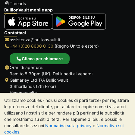
Threads
BullionVault mobile app
Contattaci
assistenza@bullionvault.it
+44 (0)20 8600 0130
(Regno Unito e estero)
Clicca per chiamare
Orari di aperture:
9am to 8:30pm (UK), Dal lunedì al venerdì
Galmarley Ltd T/A BullionVault
3 Shortlands (7th Floor)
Hammersmith
Londra
Utilizziamo cookies (inclusi cookies di parti terze) per registrare
W6 8DA
le preferenze del cliente, per aiutarci a capire come i visitatori
Regno Unito
utilizzano i nostri siti e per rendere più pertinenti le pubblicità
che mostriamo su siti di terzi. Per saperne di più, è possibile
consultare le sezioni
Normativa sulla privacy
e
Normativa sui
cookies
.