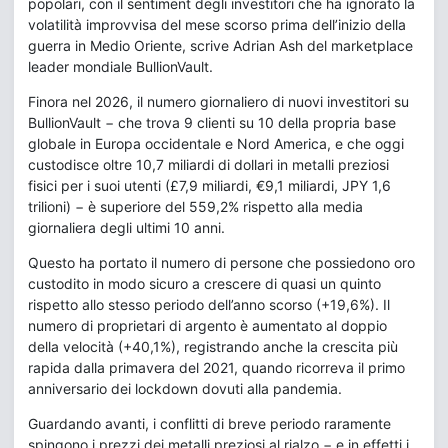
popolari, con il sentiment degli investitori che ha ignorato la
volatilità improvvisa del mese scorso prima dell’inizio della
guerra in Medio Oriente, scrive Adrian Ash del marketplace
leader mondiale BullionVault.
Finora nel 2026, il numero giornaliero di nuovi investitori su
BullionVault − che trova 9 clienti su 10 della propria base
globale in Europa occidentale e Nord America, e che oggi
custodisce oltre 10,7 miliardi di dollari in metalli preziosi
fisici per i suoi utenti (£7,9 miliardi, €9,1 miliardi, JPY 1,6
trilioni) − è superiore del 559,2% rispetto alla media
giornaliera degli ultimi 10 anni.
Questo ha portato il numero di persone che possiedono oro
custodito in modo sicuro a crescere di quasi un quinto
rispetto allo stesso periodo dell’anno scorso (+19,6%). Il
numero di proprietari di argento è aumentato al doppio
della velocità (+40,1%), registrando anche la crescita più
rapida dalla primavera del 2021, quando ricorreva il primo
anniversario dei lockdown dovuti alla pandemia.
Guardando avanti, i conflitti di breve periodo raramente
spingono i prezzi dei metalli preziosi al rialzo − e in effetti i