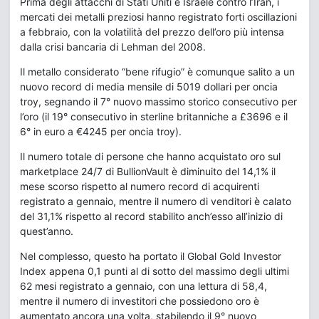
Prima degli attacchi di Stati Uniti e Israele contro l’Iran, i
mercati dei metalli preziosi hanno registrato forti oscillazioni
a febbraio, con la volatilità del prezzo dell’oro più intensa
dalla crisi bancaria di Lehman del 2008.
Il metallo considerato “bene rifugio” è comunque salito a un
nuovo record di media mensile di 5019 dollari per oncia
troy, segnando il 7° nuovo massimo storico consecutivo per
l’oro (il 19° consecutivo in sterline britanniche a £3696 e il
6° in euro a €4245 per oncia troy).
Il numero totale di persone che hanno acquistato oro sul
marketplace 24/7 di BullionVault è diminuito del 14,1% il
mese scorso rispetto al numero record di acquirenti
registrato a gennaio, mentre il numero di venditori è calato
del 31,1% rispetto al record stabilito anch’esso all’inizio di
quest’anno.
Nel complesso, questo ha portato il Global Gold Investor
Index appena 0,1 punti al di sotto del massimo degli ultimi
62 mesi registrato a gennaio, con una lettura di 58,4,
mentre il numero di investitori che possiedono oro è
aumentato ancora una volta, stabilendo il 9° nuovo