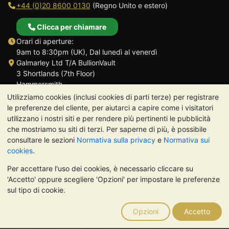
+44 (0)20 8600 0130
(Regno Unito e estero)
Clicca per chiamare
Orari di aperture:
9am to 8:30pm (UK), Dal lunedì al venerdì
Galmarley Ltd T/A BullionVault
3 Shortlands (7th Floor)
Hammersmith
Londra
Utilizziamo cookies (inclusi cookies di parti terze) per registrare
W6 8DA
le preferenze del cliente, per aiutarci a capire come i visitatori
Regno Unito
utilizzano i nostri siti e per rendere più pertinenti le pubblicità
che mostriamo su siti di terzi. Per saperne di più, è possibile
consultare le sezioni
Normativa sulla privacy
e
Normativa sui
cookies
.
Per accettare l'uso dei cookies, è necessario cliccare su
TrustScore 4.7 | 488 recensioni
'Accetto' oppure scegliere 'Opzioni' per impostare le preferenze
NOTA BENE:
Il valore dei metalli preziosi può diminuire o
sul tipo di cookie.
aumentare, e i trend storici non sono predittori dell'andamento
futuro. Nulla di quanto contenuto nei siti web di BullionVault o
Opzioni
Accetto
nelle sue comunicazioni costituisce una consulenza sugli
investimenti. Si consiglia di rivolgersi a un professionista per