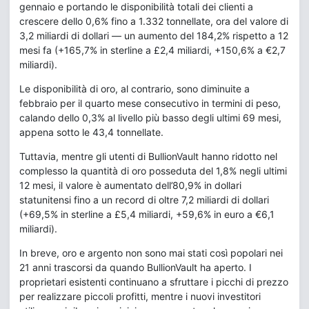
gennaio e portando le disponibilità totali dei clienti a
crescere dello 0,6% fino a 1.332 tonnellate, ora del valore di
3,2 miliardi di dollari — un aumento del 184,2% rispetto a 12
mesi fa (+165,7% in sterline a £2,4 miliardi, +150,6% a €2,7
miliardi).
Le disponibilità di oro, al contrario, sono diminuite a
febbraio per il quarto mese consecutivo in termini di peso,
calando dello 0,3% al livello più basso degli ultimi 69 mesi,
appena sotto le 43,4 tonnellate.
Tuttavia, mentre gli utenti di BullionVault hanno ridotto nel
complesso la quantità di oro posseduta del 1,8% negli ultimi
12 mesi, il valore è aumentato dell’80,9% in dollari
statunitensi fino a un record di oltre 7,2 miliardi di dollari
(+69,5% in sterline a £5,4 miliardi, +59,6% in euro a €6,1
miliardi).
In breve, oro e argento non sono mai stati così popolari nei
21 anni trascorsi da quando BullionVault ha aperto. I
proprietari esistenti continuano a sfruttare i picchi di prezzo
per realizzare piccoli profitti, mentre i nuovi investitori