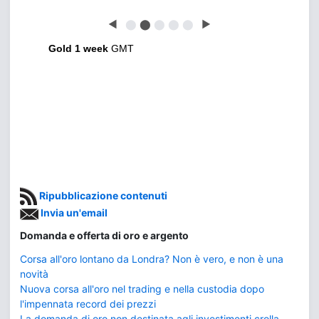
◀
⬤
⬤
⬤
⬤
⬤
▶
Gold 1 week
GMT
Ripubblicazione contenuti
Invia un'email
Domanda e offerta di oro e argento
Corsa all'oro lontano da Londra? Non è vero, e non è una
novità
Nuova corsa all'oro nel trading e nella custodia dopo
l'impennata record dei prezzi
La domanda di oro non destinata agli investimenti crolla