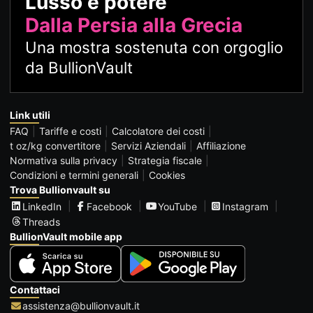
Lusso e potere
Dalla Persia alla Grecia
Una mostra sostenuta con orgoglio
da BullionVault
Link utili
FAQ
Tariffe e costi
Calcolatore dei costi
t oz/kg convertitore
Servizi Aziendali
Affiliazione
Normativa sulla privacy
Strategia fiscale
Condizioni e termini generali
Cookies
Trova Bullionvault su
LinkedIn
Facebook
YouTube
Instagram
Threads
BullionVault mobile app
Contattaci
assistenza@bullionvault.it