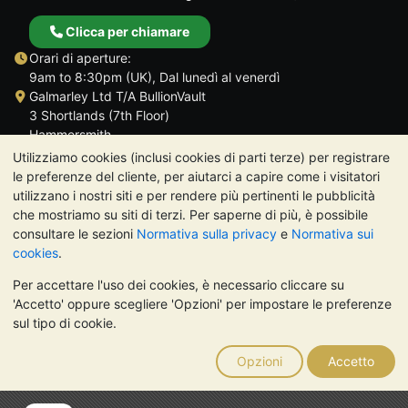
Clicca per chiamare
Orari di aperture:
9am to 8:30pm (UK), Dal lunedì al venerdì
Galmarley Ltd T/A BullionVault
3 Shortlands (7th Floor)
Hammersmith
Londra
Utilizziamo cookies (inclusi cookies di parti terze) per registrare
W6 8DA
le preferenze del cliente, per aiutarci a capire come i visitatori
Regno Unito
utilizzano i nostri siti e per rendere più pertinenti le pubblicità
che mostriamo su siti di terzi. Per saperne di più, è possibile
consultare le sezioni
Normativa sulla privacy
e
Normativa sui
cookies
.
Per accettare l'uso dei cookies, è necessario cliccare su
TrustScore 4.7 | 488 recensioni
'Accetto' oppure scegliere 'Opzioni' per impostare le preferenze
NOTA BENE:
Il valore dei metalli preziosi può diminuire o
sul tipo di cookie.
aumentare, e i trend storici non sono predittori dell'andamento
futuro. Nulla di quanto contenuto nei siti web di BullionVault o
Opzioni
Accetto
nelle sue comunicazioni costituisce una consulenza sugli
investimenti. Si consiglia di rivolgersi a un professionista per
stabilire se l'investimento in metalli preziosi è adatto alle proprie