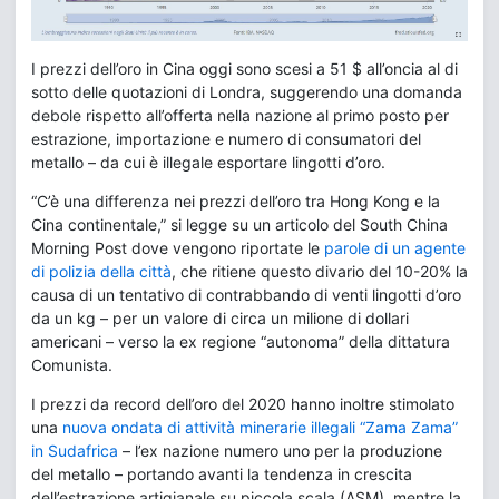
I prezzi dell’oro in Cina oggi sono scesi a 51 $ all’oncia al di
sotto delle quotazioni di Londra, suggerendo una domanda
debole rispetto all’offerta nella nazione al primo posto per
estrazione, importazione e numero di consumatori del
metallo – da cui è illegale esportare lingotti d’oro.
“C’è una differenza nei prezzi dell’oro tra Hong Kong e la
Cina continentale,” si legge su un articolo del South China
Morning Post dove vengono riportate le
parole di un agente
di polizia della città
, che ritiene questo divario del 10-20% la
causa di un tentativo di contrabbando di venti lingotti d’oro
da un kg – per un valore di circa un milione di dollari
americani – verso la ex regione “autonoma” della dittatura
Comunista.
I prezzi da record dell’oro del 2020 hanno inoltre stimolato
una
nuova ondata di attività minerarie illegali “Zama Zama”
in Sudafrica
– l’ex nazione numero uno per la produzione
del metallo – portando avanti la tendenza in crescita
dell’estrazione artigianale su piccola scala (ASM), mentre la