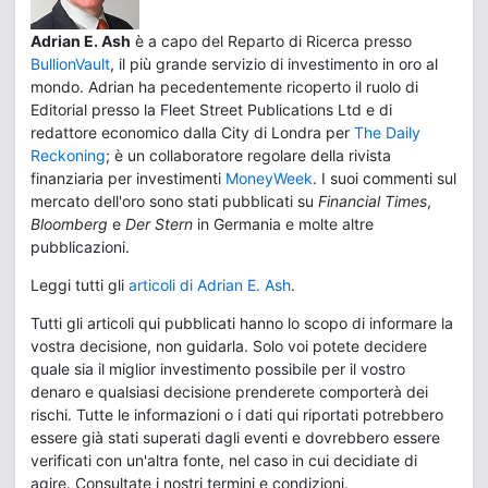
Adrian E. Ash
è a capo del Reparto di Ricerca presso
BullionVault
, il più grande servizio di investimento in oro al
mondo. Adrian ha pecedentemente ricoperto il ruolo di
Editorial presso la Fleet Street Publications Ltd e di
redattore economico dalla City di Londra per
The Daily
Reckoning
; è un collaboratore regolare della rivista
finanziaria per investimenti
MoneyWeek
. I suoi commenti sul
mercato dell'oro sono stati pubblicati su
Financial Times
,
Bloomberg
e
Der Stern
in Germania e molte altre
pubblicazioni.
Leggi tutti gli
articoli di Adrian E. Ash
.
Tutti gli articoli qui pubblicati hanno lo scopo di informare la
vostra decisione, non guidarla. Solo voi potete decidere
quale sia il miglior investimento possibile per il vostro
denaro e qualsiasi decisione prenderete comporterà dei
rischi. Tutte le informazioni o i dati qui riportati potrebbero
essere già stati superati dagli eventi e dovrebbero essere
verificati con un'altra fonte, nel caso in cui decidiate di
agire. Consultate i nostri termini e condizioni.