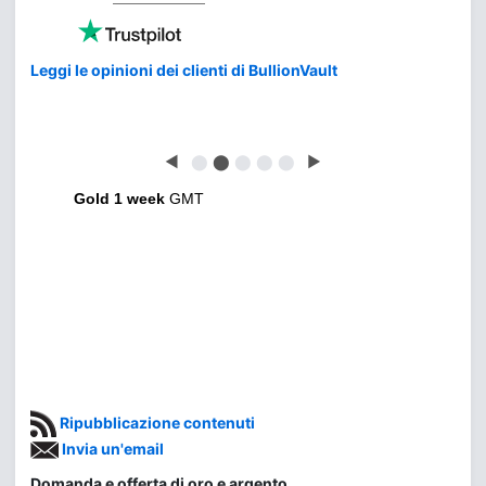
Leggi le opinioni dei clienti di BullionVault
◀
⬤
⬤
⬤
⬤
⬤
▶
Gold 1 week
GMT
Ripubblicazione contenuti
Invia un'email
Domanda e offerta di oro e argento