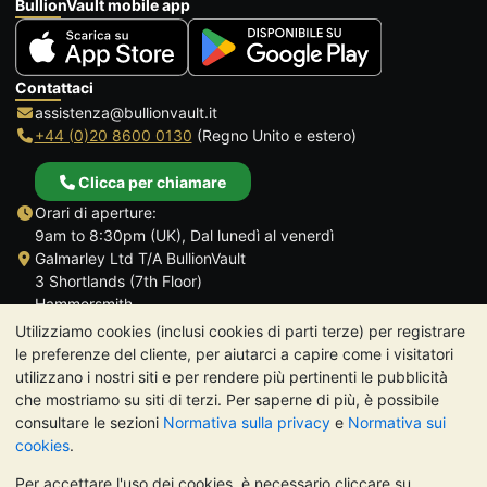
BullionVault mobile app
Contattaci
assistenza@bullionvault.it
+44 (0)20 8600 0130
(Regno Unito e estero)
Clicca per chiamare
Orari di aperture:
9am to 8:30pm (UK), Dal lunedì al venerdì
Galmarley Ltd T/A BullionVault
3 Shortlands (7th Floor)
Hammersmith
Londra
Utilizziamo cookies (inclusi cookies di parti terze) per registrare
W6 8DA
le preferenze del cliente, per aiutarci a capire come i visitatori
Regno Unito
utilizzano i nostri siti e per rendere più pertinenti le pubblicità
che mostriamo su siti di terzi. Per saperne di più, è possibile
consultare le sezioni
Normativa sulla privacy
e
Normativa sui
cookies
.
Per accettare l'uso dei cookies, è necessario cliccare su
TrustScore 4.7 | 488 recensioni