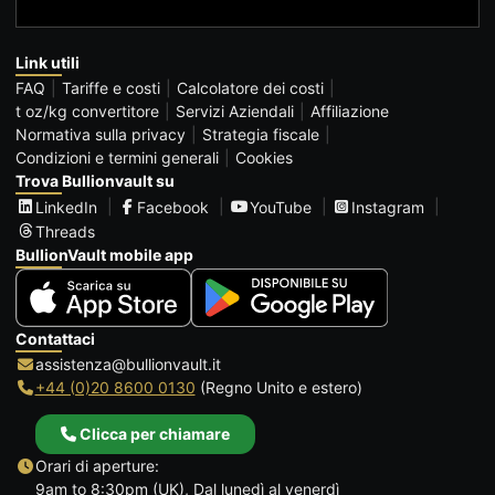
Link utili
FAQ
Tariffe e costi
Calcolatore dei costi
t oz/kg convertitore
Servizi Aziendali
Affiliazione
Normativa sulla privacy
Strategia fiscale
Condizioni e termini generali
Cookies
Trova Bullionvault su
LinkedIn
Facebook
YouTube
Instagram
Threads
BullionVault mobile app
Contattaci
assistenza@bullionvault.it
+44 (0)20 8600 0130
(Regno Unito e estero)
Clicca per chiamare
Orari di aperture:
9am to 8:30pm (UK), Dal lunedì al venerdì