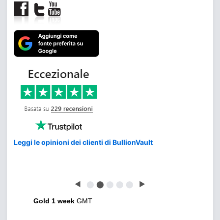
Leggi le opinioni dei clienti di BullionVault
◀
⬤
⬤
⬤
⬤
⬤
▶
Gold 1 week
GMT