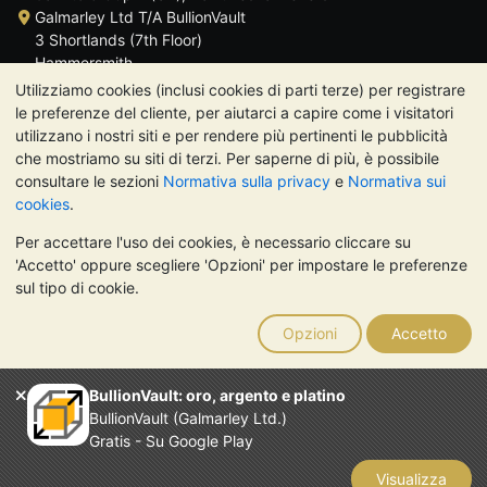
Galmarley Ltd T/A BullionVault
3 Shortlands (7th Floor)
Hammersmith
Londra
Utilizziamo cookies (inclusi cookies di parti terze) per registrare
W6 8DA
le preferenze del cliente, per aiutarci a capire come i visitatori
Regno Unito
utilizzano i nostri siti e per rendere più pertinenti le pubblicità
che mostriamo su siti di terzi. Per saperne di più, è possibile
consultare le sezioni
Normativa sulla privacy
e
Normativa sui
cookies
.
Per accettare l'uso dei cookies, è necessario cliccare su
TrustScore 4.7 | 488 recensioni
'Accetto' oppure scegliere 'Opzioni' per impostare le preferenze
NOTA BENE:
Il valore dei metalli preziosi può diminuire o
sul tipo di cookie.
aumentare, e i trend storici non sono predittori dell'andamento
futuro. Nulla di quanto contenuto nei siti web di BullionVault o
Opzioni
Accetto
nelle sue comunicazioni costituisce una consulenza sugli
investimenti. Si consiglia di rivolgersi a un professionista per
stabilire se l'investimento in metalli preziosi è adatto alle proprie
BullionVault: oro, argento e platino
esigenze.
BullionVault (Galmarley Ltd.)
Galmarley Ltd, trading acome BullionVault, registrata in
Gratis - Su Google Play
Inghilterra e Galles 4943684
BullionVault Ltd © 2026
Visualizza