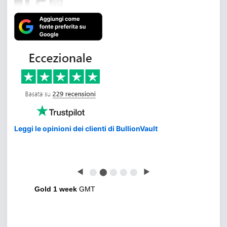
Leggi le opinioni dei clienti di BullionVault
◀
⬤
⬤
⬤
⬤
⬤
▶
Gold 1 week
GMT