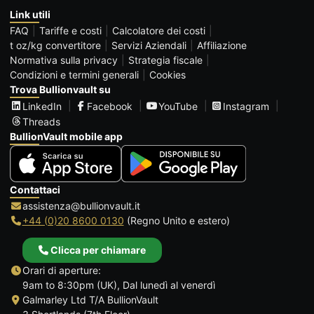
Link utili
FAQ
Tariffe e costi
Calcolatore dei costi
t oz/kg convertitore
Servizi Aziendali
Affiliazione
Normativa sulla privacy
Strategia fiscale
Condizioni e termini generali
Cookies
Trova Bullionvault su
LinkedIn
Facebook
YouTube
Instagram
Threads
BullionVault mobile app
Contattaci
assistenza@bullionvault.it
+44 (0)20 8600 0130
(Regno Unito e estero)
Clicca per chiamare
Orari di aperture:
9am to 8:30pm (UK), Dal lunedì al venerdì
Galmarley Ltd T/A BullionVault