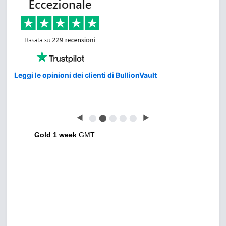
Leggi le opinioni dei clienti di BullionVault
◀
⬤
⬤
⬤
⬤
⬤
▶
Gold 1 week
GMT