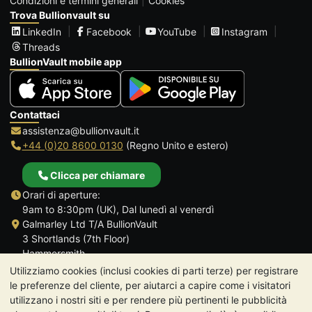
Condizioni e termini generali
Cookies
Trova Bullionvault su
LinkedIn
Facebook
YouTube
Instagram
Threads
BullionVault mobile app
Contattaci
assistenza@bullionvault.it
+44 (0)20 8600 0130
(Regno Unito e estero)
Clicca per chiamare
Orari di aperture:
9am to 8:30pm (UK), Dal lunedì al venerdì
Galmarley Ltd T/A BullionVault
3 Shortlands (7th Floor)
Hammersmith
Londra
Utilizziamo cookies (inclusi cookies di parti terze) per registrare
W6 8DA
le preferenze del cliente, per aiutarci a capire come i visitatori
Regno Unito
utilizzano i nostri siti e per rendere più pertinenti le pubblicità