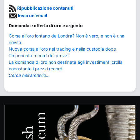
Ripubblicazione contenuti
Invia un'email
Domanda e offerta di oro e argento
Corsa all'oro lontano da Londra? Non è vero, e non è una
novità
Nuova corsa all'oro nel trading e nella custodia dopo
l'impennata record dei prezzi
La domanda di oro non destinata agli investimenti crolla
nonostante i prezzi record
Cerca nell'archivio...