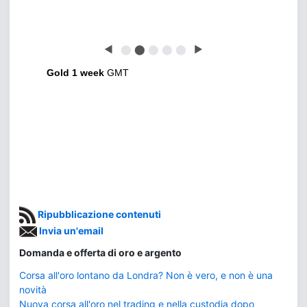
◀
⬤
⬤
⬤
⬤
⬤
▶
Gold 1 week
GMT
Ripubblicazione contenuti
Invia un'email
Domanda e offerta di oro e argento
Corsa all'oro lontano da Londra? Non è vero, e non è una
novità
Nuova corsa all'oro nel trading e nella custodia dopo