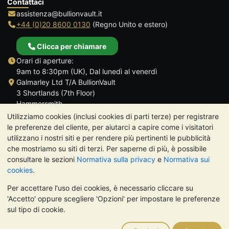
Contattaci
assistenza@bullionvault.it
+44 (0)20 8600 0130
(Regno Unito e estero)
Clicca per chiamare
Orari di aperture:
9am to 8:30pm (UK), Dal lunedì al venerdì
Galmarley Ltd T/A BullionVault
3 Shortlands (7th Floor)
Hammersmith
Londra
Utilizziamo cookies (inclusi cookies di parti terze) per registrare
W6 8DA
le preferenze del cliente, per aiutarci a capire come i visitatori
Regno Unito
utilizzano i nostri siti e per rendere più pertinenti le pubblicità
che mostriamo su siti di terzi. Per saperne di più, è possibile
consultare le sezioni
Normativa sulla privacy
e
Normativa sui
cookies
.
Per accettare l'uso dei cookies, è necessario cliccare su
TrustScore 4.7 | 488 recensioni
'Accetto' oppure scegliere 'Opzioni' per impostare le preferenze
NOTA BENE:
Il valore dei metalli preziosi può diminuire o
sul tipo di cookie.
aumentare, e i trend storici non sono predittori dell'andamento
futuro. Nulla di quanto contenuto nei siti web di BullionVault o