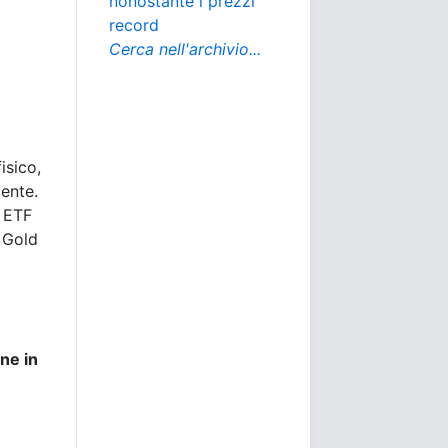
nonostante i prezzi
record
Cerca nell'archivio...
isico,
mente.
o ETF
 Gold
ne in