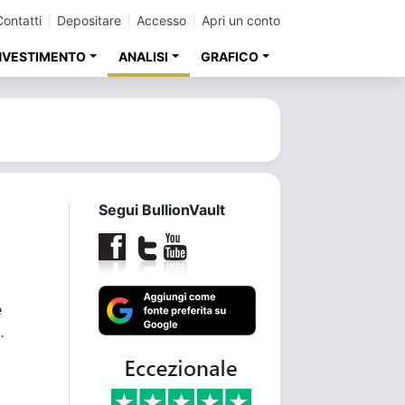
Contatti
Depositare
Accesso
Apri un conto
INVESTIMENTO
ANALISI
GRAFICO
Segui BullionVault
è
.