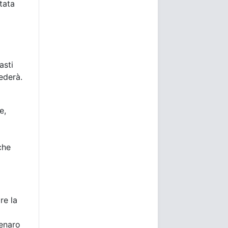
tata
asti
ederà.
e,
che
re la
denaro