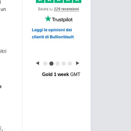
l
 un
Leggi le opinioni dei
clienti di BullionVault
ltri
◀
⬤
⬤
⬤
⬤
⬤
▶
Gold 1 week
GMT
e
E,