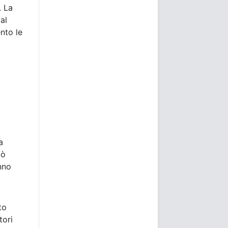
. La
al
nto le
a
uò
nno
to
tori