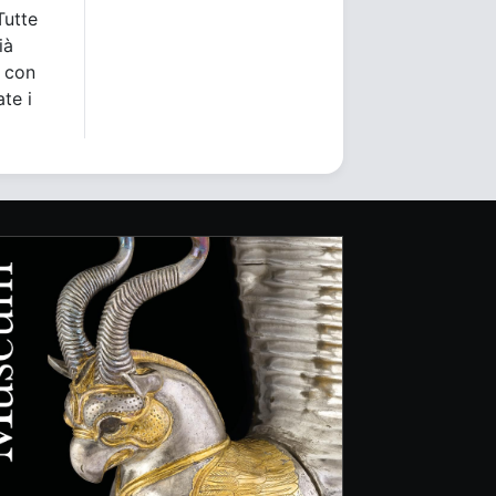
Tutte
ià
i con
ate i