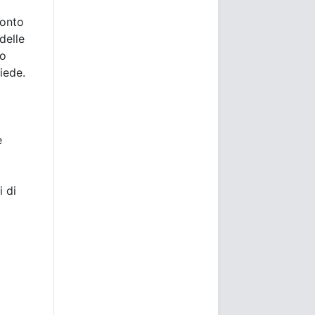
ronto
delle
to
iede.
e
i di