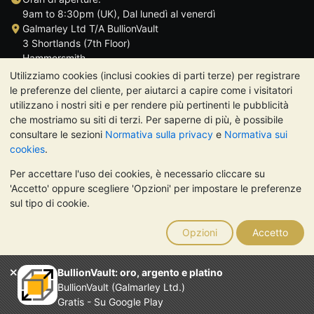
9am to 8:30pm (UK), Dal lunedì al venerdì
Galmarley Ltd T/A BullionVault
3 Shortlands (7th Floor)
Hammersmith
Londra
Utilizziamo cookies (inclusi cookies di parti terze) per registrare
W6 8DA
le preferenze del cliente, per aiutarci a capire come i visitatori
Regno Unito
utilizzano i nostri siti e per rendere più pertinenti le pubblicità
che mostriamo su siti di terzi. Per saperne di più, è possibile
consultare le sezioni
Normativa sulla privacy
e
Normativa sui
cookies
.
Per accettare l'uso dei cookies, è necessario cliccare su
TrustScore 4.7 | 488 recensioni
'Accetto' oppure scegliere 'Opzioni' per impostare le preferenze
NOTA BENE:
Il valore dei metalli preziosi può diminuire o
sul tipo di cookie.
aumentare, e i trend storici non sono predittori dell'andamento
futuro. Nulla di quanto contenuto nei siti web di BullionVault o
Opzioni
Accetto
nelle sue comunicazioni costituisce una consulenza sugli
investimenti. Si consiglia di rivolgersi a un professionista per
stabilire se l'investimento in metalli preziosi è adatto alle proprie
BullionVault: oro, argento e platino
esigenze.
BullionVault (Galmarley Ltd.)
Galmarley Ltd, trading acome BullionVault, registrata in
Gratis - Su Google Play
Inghilterra e Galles 4943684