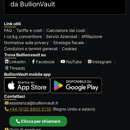
da BullionVault
Link utili
FAQ
Tariffe e costi
Calcolatore dei costi
t oz/kg convertitore
Servizi Aziendali
Affiliazione
Normativa sulla privacy
Strategia fiscale
Condizioni e termini generali
Cookies
Trova Bullionvault su
LinkedIn
Facebook
YouTube
Instagram
Threads
BullionVault mobile app
Contattaci
assistenza@bullionvault.it
+44 (0)20 8600 0130
(Regno Unito e estero)
Clicca per chiamare
Orari di aperture: