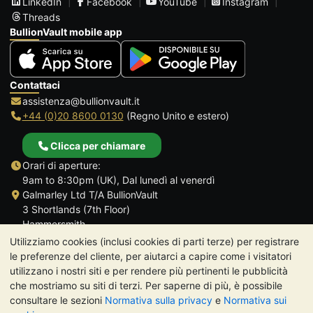
LinkedIn
Facebook
YouTube
Instagram
Threads
BullionVault mobile app
Contattaci
assistenza@bullionvault.it
+44 (0)20 8600 0130
(Regno Unito e estero)
Clicca per chiamare
Orari di aperture:
9am to 8:30pm (UK), Dal lunedì al venerdì
Galmarley Ltd T/A BullionVault
3 Shortlands (7th Floor)
Hammersmith
Londra
Utilizziamo cookies (inclusi cookies di parti terze) per registrare
W6 8DA
le preferenze del cliente, per aiutarci a capire come i visitatori
Regno Unito
utilizzano i nostri siti e per rendere più pertinenti le pubblicità
che mostriamo su siti di terzi. Per saperne di più, è possibile
consultare le sezioni
Normativa sulla privacy
e
Normativa sui