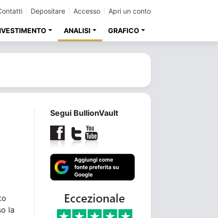
Contatti
Depositare
Accesso
Apri un conto
INVESTIMENTO
ANALISI
GRAFICO
Segui BullionVault
to
so la