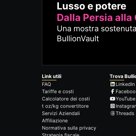
Lusso e potere
Dalla Persia alla
Una mostra sostenuta
BullionVault
Link utili
Trova Bulli
FAQ
LinkedIn
Tariffe e costi
Faceboo
Calcolatore dei costi
YouTube
t oz/kg convertitore
Instagra
Servizi Aziendali
Threads
Affiliazione
Normativa sulla privacy
Strategia fiscale