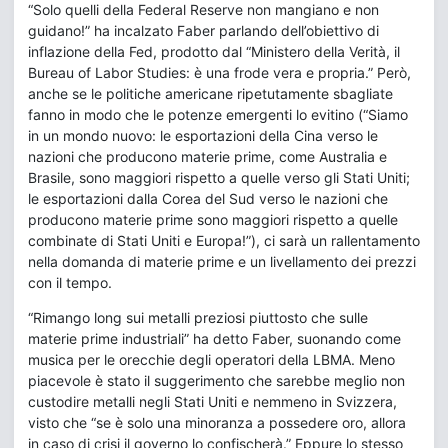
“Solo quelli della Federal Reserve non mangiano e non
guidano!” ha incalzato Faber parlando dell’obiettivo di
inflazione della Fed, prodotto dal “Ministero della Verità, il
Bureau of Labor Studies: è una frode vera e propria.” Però,
anche se le politiche americane ripetutamente sbagliate
fanno in modo che le potenze emergenti lo evitino (“Siamo
in un mondo nuovo: le esportazioni della Cina verso le
nazioni che producono materie prime, come Australia e
Brasile, sono maggiori rispetto a quelle verso gli Stati Uniti;
le esportazioni dalla Corea del Sud verso le nazioni che
producono materie prime sono maggiori rispetto a quelle
combinate di Stati Uniti e Europa!”), ci sarà un rallentamento
nella domanda di materie prime e un livellamento dei prezzi
con il tempo.
“Rimango long sui metalli preziosi piuttosto che sulle
materie prime industriali” ha detto Faber, suonando come
musica per le orecchie degli operatori della LBMA. Meno
piacevole è stato il suggerimento che sarebbe meglio non
custodire metalli negli Stati Uniti e nemmeno in Svizzera,
visto che “se è solo una minoranza a possedere oro, allora
in caso di crisi il governo lo confischerà.” Eppure lo stesso