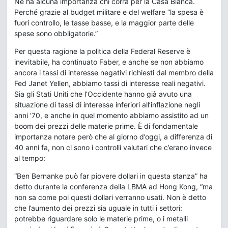
Né ha alcuna importanza chi corra per la Casa Bianca.
Perché grazie al budget militare e del welfare “la spesa è
fuori controllo, le tasse basse, e la maggior parte delle
spese sono obbligatorie.”
Per questa ragione la politica della Federal Reserve è
inevitabile, ha continuato Faber, e anche se non abbiamo
ancora i tassi di interesse negativi richiesti dal membro della
Fed Janet Yellen, abbiamo tassi di interesse reali negativi.
Sia gli Stati Uniti che l’Occidente hanno già avuto una
situazione di tassi di interesse inferiori all’inflazione negli
anni ’70, e anche in quel momento abbiamo assistito ad un
boom dei prezzi delle materie prime. È di fondamentale
importanza notare però che al giorno d’oggi, a differenza di
40 anni fa, non ci sono i controlli valutari che c’erano invece
al tempo:
“Ben Bernanke può far piovere dollari in questa stanza” ha
detto durante la conferenza della LBMA ad Hong Kong, “ma
non sa come poi questi dollari verranno usati. Non è detto
che l’aumento dei prezzi sia uguale in tutti i settori:
potrebbe riguardare solo le materie prime, o i metalli