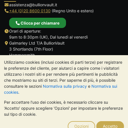
assistenza@bullionvault.it
+44 (0)20 8600 0130
(Regno Unito e estero)
Clicca per chiamare
Orari di aperture:
9am to 8:30pm (UK), Dal lunedì al venerdì
Galmarley Ltd T/A BullionVault
3 Shortlands (7th Floor)
Hammersmith
Londra
Utilizziamo cookies (inclusi cookies di parti terze) per registrare
W6 8DA
le preferenze del cliente, per aiutarci a capire come i visitatori
Regno Unito
utilizzano i nostri siti e per rendere più pertinenti le pubblicità
che mostriamo su siti di terzi. Per saperne di più, è possibile
consultare le sezioni
Normativa sulla privacy
e
Normativa sui
cookies
.
Per accettare l'uso dei cookies, è necessario cliccare su
TrustScore 4.7 | 488 recensioni
'Accetto' oppure scegliere 'Opzioni' per impostare le preferenze
NOTA BENE:
Il valore dei metalli preziosi può diminuire o
sul tipo di cookie.
aumentare, e i trend storici non sono predittori dell'andamento
futuro. Nulla di quanto contenuto nei siti web di BullionVault o
Opzioni
Accetto
nelle sue comunicazioni costituisce una consulenza sugli