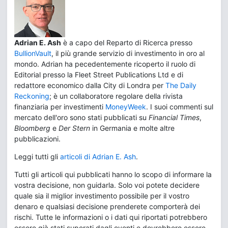
Adrian E. Ash
è a capo del Reparto di Ricerca presso
BullionVault
, il più grande servizio di investimento in oro al
mondo. Adrian ha pecedentemente ricoperto il ruolo di
Editorial presso la Fleet Street Publications Ltd e di
redattore economico dalla City di Londra per
The Daily
Reckoning
; è un collaboratore regolare della rivista
finanziaria per investimenti
MoneyWeek
. I suoi commenti sul
mercato dell'oro sono stati pubblicati su
Financial Times
,
Bloomberg
e
Der Stern
in Germania e molte altre
pubblicazioni.
Leggi tutti gli
articoli di Adrian E. Ash
.
Tutti gli articoli qui pubblicati hanno lo scopo di informare la
vostra decisione, non guidarla. Solo voi potete decidere
quale sia il miglior investimento possibile per il vostro
denaro e qualsiasi decisione prenderete comporterà dei
rischi. Tutte le informazioni o i dati qui riportati potrebbero
essere già stati superati dagli eventi e dovrebbero essere