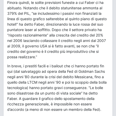
Finora quindi, le solite previsioni funeste a cui Faber ci ha
abituato. Notando che il debito statunitense ammonta al
379% del PIL, “se includessimo i passivi non finanziati la
linea di questo grafico salterebbe al quinto piano di questo
hotel!” ha detto Faber, direzionando la luce rossa del suo
puntatore laser al soffitto. Dopo che il settore privato ha
“risposto razionalmente” alla crescita del credito del 20%
nel 2006 lasciando collassare il credito negli anni dal 2007
al 2009, il governo USA si è fatto avanti, se non che “il
credito del governo è il credito più improduttivo che si
possa realizzare.”
In breve, i prestiti facili e i bailout che ci hanno portato fin
qui (dal salvataggio ad opera della Fed di Goldman Sachs
negli anni ’80 durante la crisi del debito Messicana, fino a
quello della LTCM negli anni ’90 e poi lo scoppio della bolla
tecnologica) hanno portato gravi conseguenze. “Le bolle
sono disastrose da un punto di vista sociale” ha detto
Faber. A guardare il grafico dello spostamento della
ricchezza generazionale, è impossibile non essere
d’accordo (a meno di non essere un membro della Fed).