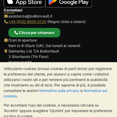
Contattaci
assistenza@bullionvault.it
+44 (0)20 8600 0130
(Regno Unito e estero)
Clicca per chiamare
Orari di aperture:
9am to 8:30pm (UK), Dal lunedì al venerdì
Galmarley Ltd T/A BullionVault
3 Shortlands (7th Floor)
Hammersmith
Londra
Utilizziamo cookies (inclusi cookies di parti terze) per registrare
W6 8DA
le preferenze del cliente, per aiutarci a capire come i visitatori
Regno Unito
utilizzano i nostri siti e per rendere più pertinenti le pubblicità
che mostriamo su siti di terzi. Per saperne di più, è possibile
consultare le sezioni
Normativa sulla privacy
e
Normativa sui
cookies
.
Per accettare l'uso dei cookies, è necessario cliccare su
TrustScore 4.7 | 488 recensioni
'Accetto' oppure scegliere 'Opzioni' per impostare le preferenze
NOTA BENE:
Il valore dei metalli preziosi può diminuire o
sul tipo di cookie.
aumentare, e i trend storici non sono predittori dell'andamento