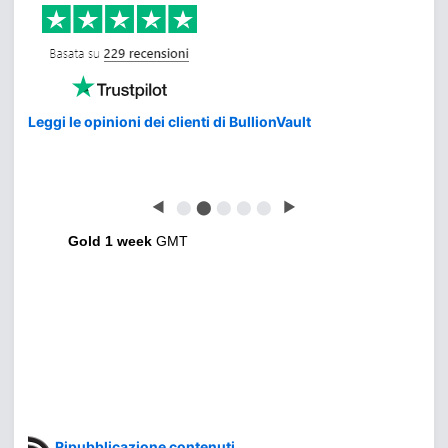
Leggi le opinioni dei clienti di BullionVault
◀
⬤
⬤
⬤
⬤
⬤
▶
Gold 1 week
GMT
Ripubblicazione contenuti