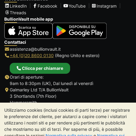
LinkedIn
Facebook
YouTube
Instagram
Threads
BullionVault mobile app
Contattaci
assistenza@bullionvault.it
+44 (0)20 8600 0130
(Regno Unito e estero)
Clicca per chiamare
Orari di aperture:
9am to 8:30pm (UK), Dal lunedì al venerdì
Galmarley Ltd T/A BullionVault
3 Shortlands (7th Floor)
Hammersmith
Londra
Utilizziamo cookies (inclusi cookies di parti terze) per registrare
W6 8DA
le preferenze del cliente, per aiutarci a capire come i visitatori
Regno Unito
utilizzano i nostri siti e per rendere più pertinenti le pubblicità
che mostriamo su siti di terzi. Per saperne di più, è possibile
consultare le sezioni
Normativa sulla privacy
e
Normativa sui