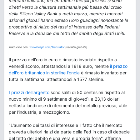
mercato valutario, ma entrambi i metalli preziosi si sono
diretti verso la chiusura settimanale più bassa dal crollo
della Silicon Valley Bank a metà marzo, mentre i mercati
azionari globali hanno esteso i loro guadagni nonostante le
prospettive di rialzo dei tassi di interesse della Federal
Reserve e la debacle del tetto del debito degli Stati Uniti.
Traducido con
www.DeepL.com/Translator
(versión gratuita)
Il prezzo dell'oro in euro è rimasto invariato rispetto a
venerdì scorso, attestandosi a 1818 euro, mentre
il prezzo
dell'oro britannico in sterline l'oncia
è rimasto invariato per
tutta la settimana, attestandosi a 1577 sterline.
I prezzi dell'argento
sono saliti di 50 centesimi rispetto al
nuovo minimo di 9 settimane di giovedì, a 23,13 dollari
nell'asta londinese di riferimento del metallo prezioso, utile
per l'industria, a mezzogiorno.
"L'aumento dei tassi di interesse e il fatto che il mercato
preveda ulteriori rialzi da parte della Fed in caso di debacle
del tetto del debito è una vera e propria follia", afferma