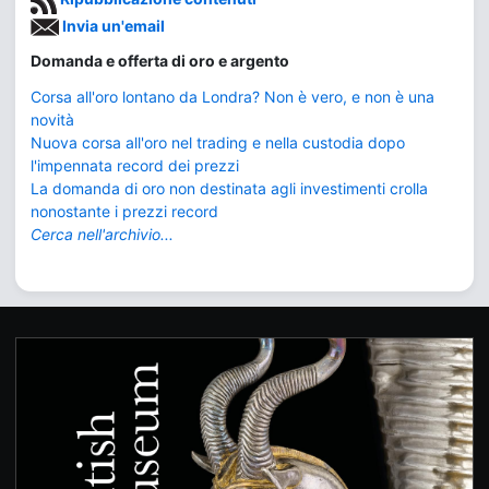
Invia un'email
Domanda e offerta di oro e argento
Corsa all'oro lontano da Londra? Non è vero, e non è una
novità
Nuova corsa all'oro nel trading e nella custodia dopo
l'impennata record dei prezzi
La domanda di oro non destinata agli investimenti crolla
nonostante i prezzi record
Cerca nell'archivio...