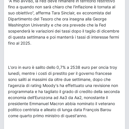
“A mio avviso, la Fed deve rimanere in territorio restrittivo
fino a quando non sarà chiaro che l'inflazione è tornata al
suo obiettivo”, afferma Tara Sinclair, ex economista del
Dipartimento del Tesoro che ora insegna alla George
Washington University e che ora prevede che la Fed
sospenderà le variazioni dei tassi dopo il taglio di dicembre
di questa settimana e poi manterrà i tassi di interesse fermi
fino al 2025.
L'oro in euro è salito dello 0,7% a 2538 euro per oncia troy
lunedì, mentre i costi di prestito per il governo francese
sono saliti ai massimi da oltre due settimane, dopo che
l'agenzia di rating Moody's ha effettuato una revisione non
programmata e ha tagliato il grado di credito della seconda
economia dell'Eurozona ad Aa3 da Aa2, nonostante il
presidente Emmanuel Macron abbia nominato il veterano
politico centrista e alleato di lunga data François Barou
come quarto primo ministro di quest'anno.