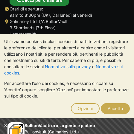
Clicca per chiamare
Orari di aperture:
9am to 8:30pm (UK), Dal lunedì al venerdì
Galmarley Ltd T/A BullionVault
3 Shortlands (7th Floor)
Hammersmith
Londra
Utilizziamo cookies (inclusi cookies di parti terze) per registrare
W6 8DA
le preferenze del cliente, per aiutarci a capire come i visitatori
Regno Unito
utilizzano i nostri siti e per rendere più pertinenti le pubblicità
che mostriamo su siti di terzi. Per saperne di più, è possibile
consultare le sezioni
Normativa sulla privacy
e
Normativa sui
cookies
.
Per accettare l'uso dei cookies, è necessario cliccare su
TrustScore 4.7 | 488 recensioni
'Accetto' oppure scegliere 'Opzioni' per impostare le preferenze
NOTA BENE:
Il valore dei metalli preziosi può diminuire o
sul tipo di cookie.
aumentare, e i trend storici non sono predittori dell'andamento
futuro. Nulla di quanto contenuto nei siti web di BullionVault o
Opzioni
Accetto
nelle sue comunicazioni costituisce una consulenza sugli
investimenti. Si consiglia di rivolgersi a un professionista per
stabilire se l'investimento in metalli preziosi è adatto alle proprie
BullionVault: oro, argento e platino
esigenze.
BullionVault (Galmarley Ltd.)
Galmarley Ltd, trading acome BullionVault, registrata in