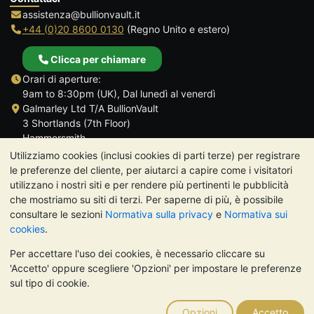
assistenza@bullionvault.it
+44 (0)20 8600 0130
(Regno Unito e estero)
Clicca per chiamare
Orari di aperture:
9am to 8:30pm (UK), Dal lunedì al venerdì
Galmarley Ltd T/A BullionVault
3 Shortlands (7th Floor)
Hammersmith
Londra
Utilizziamo cookies (inclusi cookies di parti terze) per registrare
W6 8DA
le preferenze del cliente, per aiutarci a capire come i visitatori
Regno Unito
utilizzano i nostri siti e per rendere più pertinenti le pubblicità
che mostriamo su siti di terzi. Per saperne di più, è possibile
consultare le sezioni
Normativa sulla privacy
e
Normativa sui
cookies
.
Per accettare l'uso dei cookies, è necessario cliccare su
TrustScore 4.7 | 488 recensioni
'Accetto' oppure scegliere 'Opzioni' per impostare le preferenze
NOTA BENE:
Il valore dei metalli preziosi può diminuire o
sul tipo di cookie.
aumentare, e i trend storici non sono predittori dell'andamento
futuro. Nulla di quanto contenuto nei siti web di BullionVault o
Opzioni
Accetto
nelle sue comunicazioni costituisce una consulenza sugli