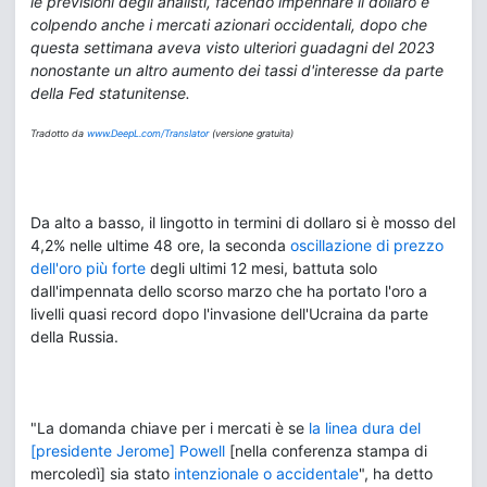
le previsioni degli analisti, facendo impennare il dollaro e
colpendo anche i mercati azionari occidentali, dopo che
questa settimana aveva visto ulteriori guadagni del 2023
nonostante un altro aumento dei tassi d'interesse da parte
della Fed statunitense.
Tradotto da
www.DeepL.com/Translator
(versione gratuita)
Da alto a basso, il lingotto in termini di dollaro si è mosso del
4,2% nelle ultime 48 ore, la seconda
oscillazione di prezzo
dell'oro più forte
degli ultimi 12 mesi, battuta solo
dall'impennata dello scorso marzo che ha portato l'oro a
livelli quasi record dopo l'invasione dell'Ucraina da parte
della Russia.
"La domanda chiave per i mercati è se
la linea dura del
[presidente Jerome] Powell
[nella conferenza stampa di
mercoledì] sia stato
intenzionale o accidentale
", ha detto