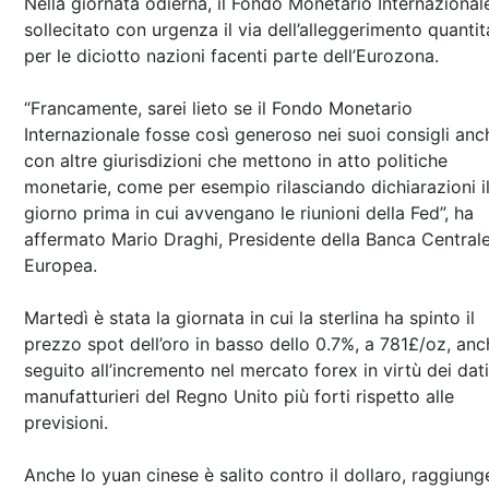
Nella giornata odierna, il Fondo Monetario Internazional
sollecitato con urgenza il via dell’alleggerimento quantit
per le diciotto nazioni facenti parte dell’Eurozona.
“Francamente, sarei lieto se il Fondo Monetario
Internazionale fosse così generoso nei suoi consigli anc
con altre giurisdizioni che mettono in atto politiche
monetarie, come per esempio rilasciando dichiarazioni i
giorno prima in cui avvengano le riunioni della Fed”, ha
affermato Mario Draghi, Presidente della Banca Central
Europea.
Martedì è stata la giornata in cui la sterlina ha spinto il
prezzo spot dell’oro in basso dello 0.7%, a 781£/oz, anc
seguito all’incremento nel mercato forex in virtù dei dati
manufatturieri del Regno Unito più forti rispetto alle
previsioni.
Anche lo yuan cinese è salito contro il dollaro, raggiun