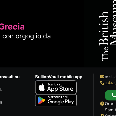
 Grecia
 con orgoglio da
onvault su
BullionVault mobile app
assis
+44 (
k
m
Orari 
9am t