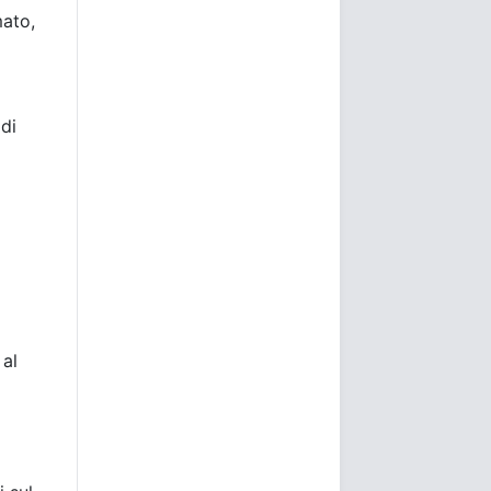
mato,
di
 al