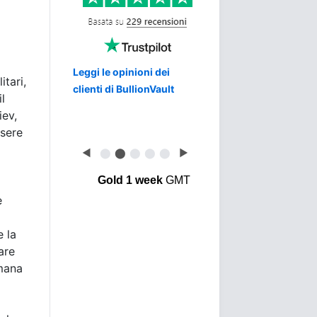
Leggi le opinioni dei
tari,
clienti di BullionVault
l
iev,
sere
◀
⬤
⬤
⬤
⬤
⬤
▶
Gold 1 week
GMT
e
e la
are
imana