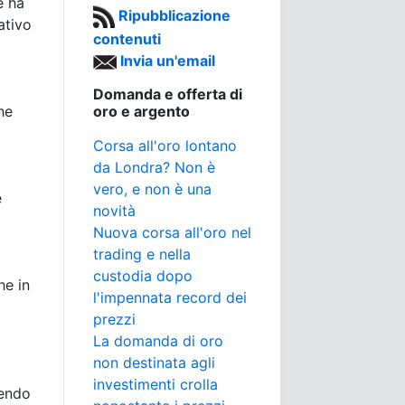
e ha
Ripubblicazione
ativo
contenuti
Invia un'email
Domanda e offerta di
he
oro e argento
Corsa all'oro lontano
l
da Londra? Non è
vero, e non è una
e
novità
Nuova corsa all'oro nel
trading e nella
custodia dopo
he in
l'impennata record dei
prezzi
La domanda di oro
non destinata agli
investimenti crolla
gendo