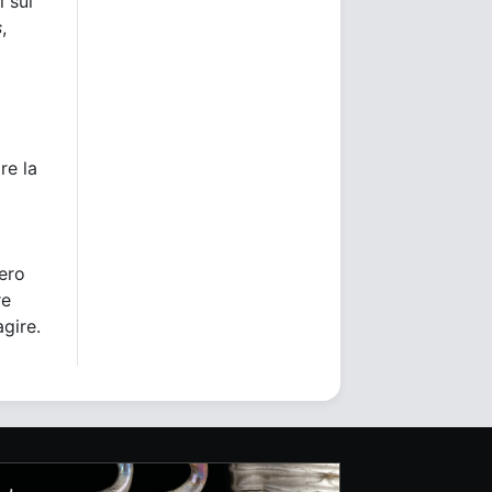
i sul
s
,
re la
bero
re
agire.