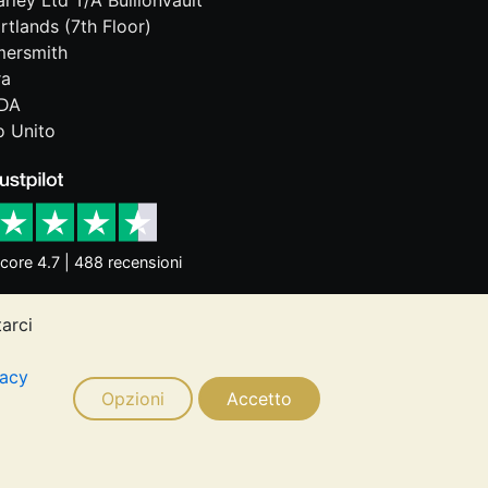
rley Ltd T/A BullionVault
rtlands (7th Floor)
ersmith
ra
DA
 Unito
core 4.7 | 488 recensioni
tarci
dittori dell'andamento futuro. Nulla di
ugli investimenti. Si consiglia di
vacy
 esigenze.
Opzioni
Accetto
Ltd © 2026