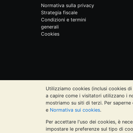
Normativa sulla privacy
Strategia fiscale
Condizioni e termini
generali
Cookies
Utilizziamo cookies (inclusi cookies di 
NOTA BENE:
Il valore dei metalli prezi
a capire come i visitatori utilizzano i n
quanto contenuto nei siti web di Bullion
mostriamo su siti di terzi. Per saperne 
rivolgersi a un professionista per stabil
e
Normativa sui cookies
.
Per accettare l'uso dei cookies, è nece
Galmarley Ltd, trading acome BullionVault
impostare le preferenze sul tipo di coo