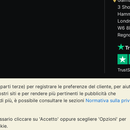
Galma
3 Sho
Hamm
Lond
W6 8
Regno
TrustS
parti terze) per registrare le preferenze del cliente, per aiu
osi può diminuire o aumentare, e i trend storici non sono pre
ostri siti e per rendere più pertinenti le pubblicità che
Vault o nelle sue comunicazioni costituisce una consulenza s
di più, è possibile consultare le sezioni
Normativa sulla pri
ire se l'investimento in metalli preziosi è adatto alle proprie
ssario cliccare su 'Accetto' oppure scegliere 'Opzioni' per
, registrata in Inghilterra e Galles 4943684
BullionVault 
kie.