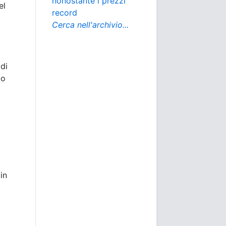
nonostante i prezzi
el
record
Cerca nell'archivio...
di
to
in