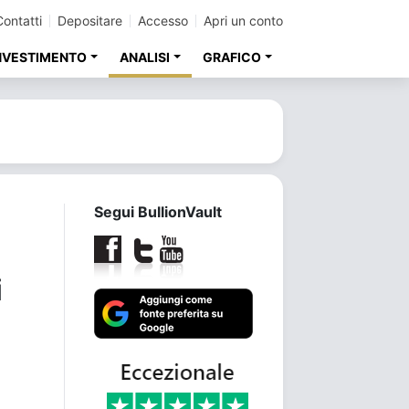
Contatti
Depositare
Accesso
Apri un conto
INVESTIMENTO
ANALISI
GRAFICO
Segui BullionVault
i
i