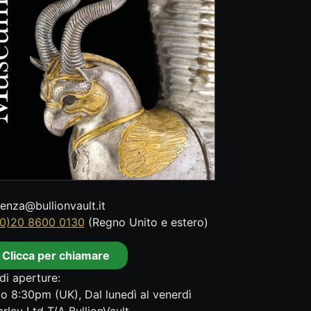
tenza@bullionvault.it
0)20 8600 0130
(Regno Unito e estero)
Clicca per chiamare
di aperture:
o 8:30pm (UK), Dal lunedì al venerdì