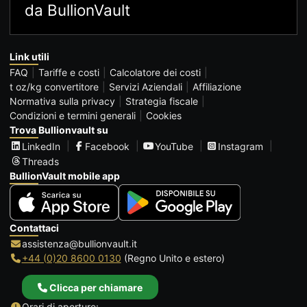
da BullionVault
Link utili
FAQ
Tariffe e costi
Calcolatore dei costi
t oz/kg convertitore
Servizi Aziendali
Affiliazione
Normativa sulla privacy
Strategia fiscale
Condizioni e termini generali
Cookies
Trova Bullionvault su
LinkedIn
Facebook
YouTube
Instagram
Threads
BullionVault mobile app
Contattaci
assistenza@bullionvault.it
+44 (0)20 8600 0130
(Regno Unito e estero)
Clicca per chiamare
Orari di aperture: