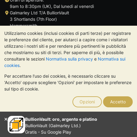
9am to 8:30pm (UK), Dal lunedì al venerdì
Galmarley Ltd T/A BullionVault
3 Shortlands (7th Floor)
Hammersmith
Londra
Utilizziamo cookies (inclusi cookies di parti terze) per registrare
W6 8DA
le preferenze del cliente, per aiutarci a capire come i visitatori
Regno Unito
utilizzano i nostri siti e per rendere più pertinenti le pubblicità
che mostriamo su siti di terzi. Per saperne di più, è possibile
consultare le sezioni
Normativa sulla privacy
e
Normativa sui
cookies
.
Per accettare l'uso dei cookies, è necessario cliccare su
TrustScore 4.7 | 488 recensioni
'Accetto' oppure scegliere 'Opzioni' per impostare le preferenze
NOTA BENE:
Il valore dei metalli preziosi può diminuire o
sul tipo di cookie.
aumentare, e i trend storici non sono predittori dell'andamento
futuro. Nulla di quanto contenuto nei siti web di BullionVault o
Opzioni
Accetto
nelle sue comunicazioni costituisce una consulenza sugli
investimenti. Si consiglia di rivolgersi a un professionista per
stabilire se l'investimento in metalli preziosi è adatto alle proprie
BullionVault: oro, argento e platino
esigenze.
BullionVault (Galmarley Ltd.)
Galmarley Ltd, trading acome BullionVault, registrata in
Gratis - Su Google Play
Inghilterra e Galles 4943684