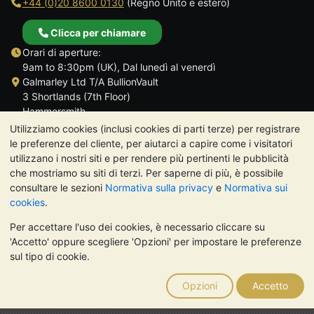
+44 (0)20 8600 0130
(Regno Unito e estero)
Clicca per chiamare
Orari di aperture:
9am to 8:30pm (UK), Dal lunedì al venerdì
Galmarley Ltd T/A BullionVault
3 Shortlands (7th Floor)
Hammersmith
Londra
Utilizziamo cookies (inclusi cookies di parti terze) per registrare
W6 8DA
le preferenze del cliente, per aiutarci a capire come i visitatori
Regno Unito
utilizzano i nostri siti e per rendere più pertinenti le pubblicità
che mostriamo su siti di terzi. Per saperne di più, è possibile
consultare le sezioni
Normativa sulla privacy
e
Normativa sui
cookies
.
Per accettare l'uso dei cookies, è necessario cliccare su
TrustScore 4.7 | 488 recensioni
'Accetto' oppure scegliere 'Opzioni' per impostare le preferenze
NOTA BENE:
Il valore dei metalli preziosi può diminuire o
sul tipo di cookie.
aumentare, e i trend storici non sono predittori dell'andamento
futuro. Nulla di quanto contenuto nei siti web di BullionVault o
Opzioni
Accetto
nelle sue comunicazioni costituisce una consulenza sugli
investimenti. Si consiglia di rivolgersi a un professionista per