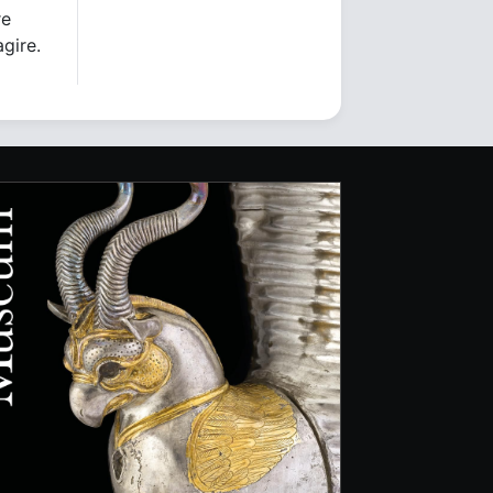
re
agire.