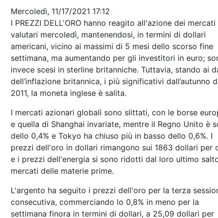
Mercoledì, 11/17/2021 17:12
I PREZZI DELL'ORO hanno reagito all'azione dei mercati
valutari mercoledì, mantenendosi, in termini di dollari
americani, vicino ai massimi di 5 mesi dello scorso fine
settimana, ma aumentando per gli investitori in euro; so
invece scesi in sterline britanniche. Tuttavia, stando ai d
dell’inflazione britannica, i più significativi dall’autunno d
2011, la moneta inglese è salita.
I mercati azionari globali sono slittati, con le borse eur
e quella di Shanghai invariate, mentre il Regno Unito è 
dello 0,4% e Tokyo ha chiuso più in basso dello 0,6%. I
prezzi dell'oro in dollari rimangono sui 1863 dollari per 
e i prezzi dell'energia si sono ridotti dal loro ultimo salt
mercati delle materie prime.
L'argento ha seguito i prezzi dell'oro per la terza sessio
consecutiva, commerciando lo 0,8% in meno per la
settimana finora in termini di dollari, a 25,09 dollari per