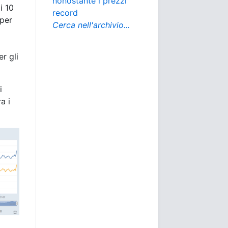
nonostante i prezzi
i 10
record
 per
Cerca nell'archivio...
r gli
i
a i