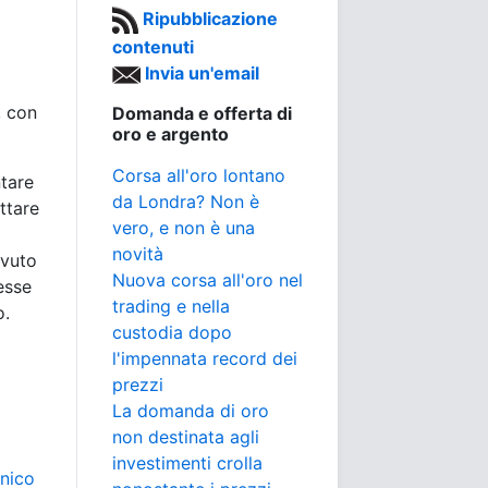
Ripubblicazione
contenuti
Invia un'email
, con
Domanda e offerta di
oro e argento
Corsa all'oro lontano
ntare
da Londra? Non è
ttare
vero, e non è una
novità
ovuto
Nuova corsa all'oro nel
esse
trading e nella
o.
custodia dopo
l'impennata record dei
prezzi
La domanda di oro
non destinata agli
investimenti crolla
nnico