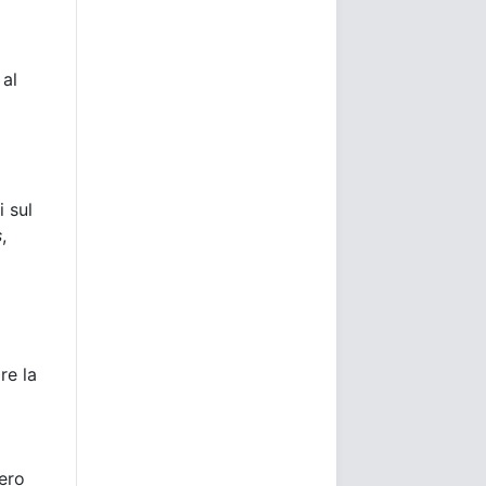
 al
i sul
s
,
re la
bero