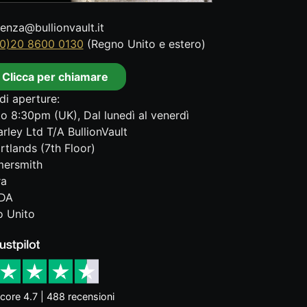
tenza@bullionvault.it
0)20 8600 0130
(Regno Unito e estero)
Clicca per chiamare
di aperture:
o 8:30pm (UK), Dal lunedì al venerdì
rley Ltd T/A BullionVault
rtlands (7th Floor)
ersmith
ra
DA
 Unito
core 4.7 | 488 recensioni