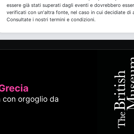
essere già stati superati dagli eventi e dovrebbero esse
verificati con un'altra fonte, nel caso in cui decidiate di 
Consultate i nostri termini e condizioni.
 Grecia
 con orgoglio da