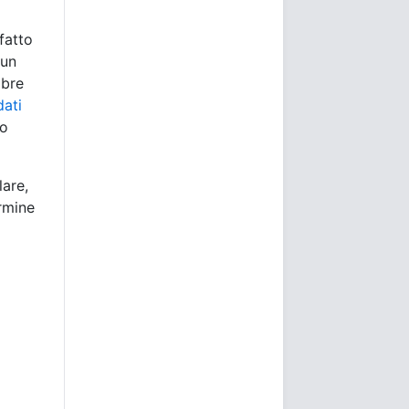
fatto
 un
mbre
dati
co
lare,
ermine