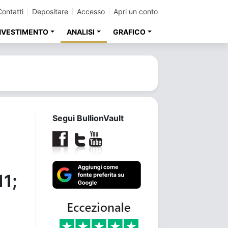
Contatti
Depositare
Accesso
Apri un conto
INVESTIMENTO
ANALISI
GRAFICO
Segui BullionVault
11;