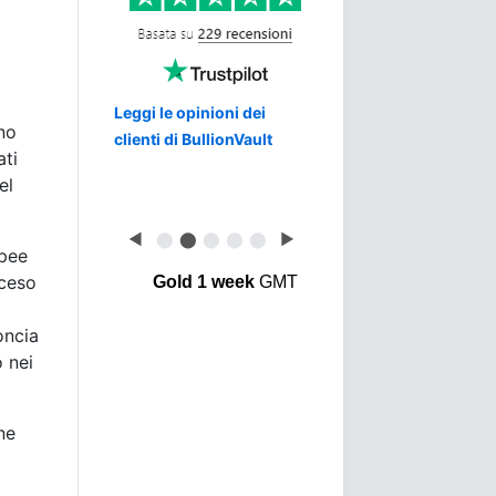
Leggi le opinioni dei
no
clienti di BullionVault
ati
el
◀
⬤
⬤
⬤
⬤
⬤
▶
opee
sceso
Gold 1 week
GMT
oncia
o nei
ne