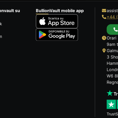
onvault su
BullionVault mobile app
assis
+44 (
k
m
Orari 
9am t
Galma
3 Sho
Hamm
Lond
W6 8
Regno
TrustS