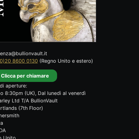
tenza@bullionvault.it
0)20 8600 0130
(Regno Unito e estero)
Clicca per chiamare
di aperture:
o 8:30pm (UK), Dal lunedì al venerdì
rley Ltd T/A BullionVault
rtlands (7th Floor)
ersmith
ra
DA
 Unito