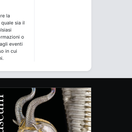
re la
quale sia il
lsiasi
ormazioni o
agli eventi
o in cui
i.