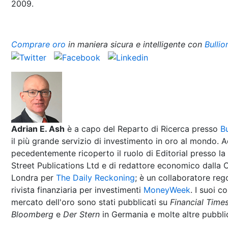
2009.
Comprare oro
in maniera sicura e intelligente con
Bullio
Adrian E. Ash
è a capo del Reparto di Ricerca presso
Bu
il più grande servizio di investimento in oro al mondo. A
pecedentemente ricoperto il ruolo di Editorial presso la 
Street Publications Ltd e di redattore economico dalla C
Londra per
The Daily Reckoning
; è un collaboratore reg
rivista finanziaria per investimenti
MoneyWeek
. I suoi c
mercato dell'oro sono stati pubblicati su
Financial Time
Bloomberg
e
Der Stern
in Germania e molte altre pubbli