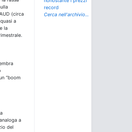
nonostante i prezzi
ulla
record
AUD (circa
Cerca nell'archivio...
 quasi a
e la
imestrale.
 sembra
o
e un “boom
ra
 analoga a
zio del