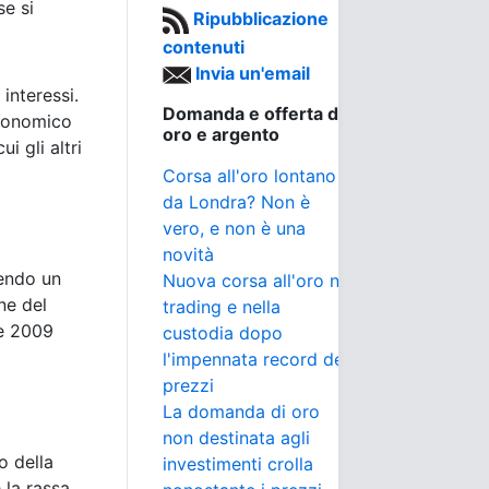
se si
Ripubblicazione
contenuti
Invia un'email
interessi.
Domanda e offerta di
economico
oro e argento
 gli altri
Corsa all'oro lontano
da Londra? Non è
vero, e non è una
novità
endo un
Nuova corsa all'oro nel
ne del
trading e nella
ne 2009
custodia dopo
l'impennata record dei
prezzi
La domanda di oro
non destinata agli
o della
investimenti crolla
 la rassa