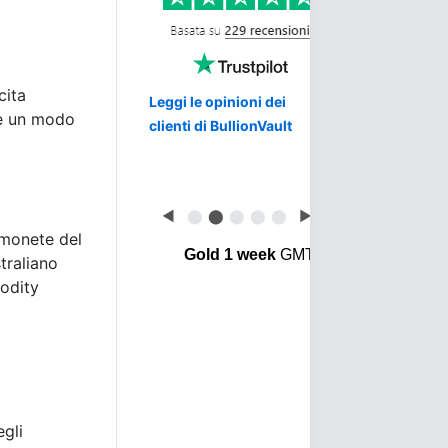
cita
Leggi le opinioni dei
ere un modo
clienti di BullionVault
◀
⬤
⬤
⬤
⬤
⬤
▶
e monete del
Gold 1 week
GMT
traliano
modity
egli