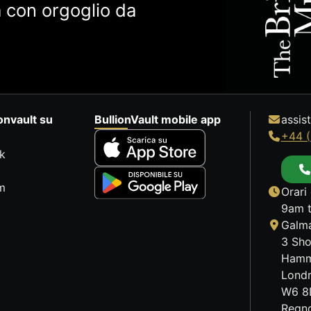
 con orgoglio da
onvault su
BullionVault mobile app
assis
+44 (
k
m
Orari 
9am t
Galma
3 Sho
Hamm
Lond
W6 8
Regno