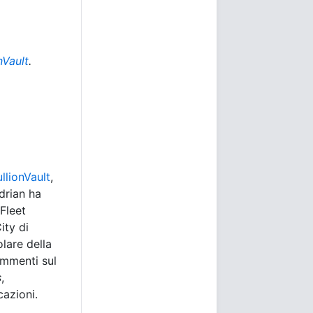
nVault
.
llionVault
,
drian ha
Fleet
ity di
olare della
ommenti sul
s
,
cazioni.