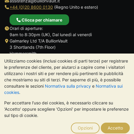
assistenza@bullionvault.it
+44 (0)20 8600 0130
(Regno Unito e estero)
Clicca per chiamare
Orari di aperture:
9am to 8:30pm (UK), Dal lunedì al venerdì
Galmarley Ltd T/A BullionVault
3 Shortlands (7th Floor)
Hammersmith
Londra
Utilizziamo cookies (inclusi cookies di parti terze) per registrare
W6 8DA
le preferenze del cliente, per aiutarci a capire come i visitatori
Regno Unito
utilizzano i nostri siti e per rendere più pertinenti le pubblicità
che mostriamo su siti di terzi. Per saperne di più, è possibile
consultare le sezioni
Normativa sulla privacy
e
Normativa sui
cookies
.
Per accettare l'uso dei cookies, è necessario cliccare su
TrustScore 4.7 | 488 recensioni
'Accetto' oppure scegliere 'Opzioni' per impostare le preferenze
NOTA BENE:
Il valore dei metalli preziosi può diminuire o
sul tipo di cookie.
aumentare, e i trend storici non sono predittori dell'andamento
futuro. Nulla di quanto contenuto nei siti web di BullionVault o
Opzioni
Accetto
nelle sue comunicazioni costituisce una consulenza sugli