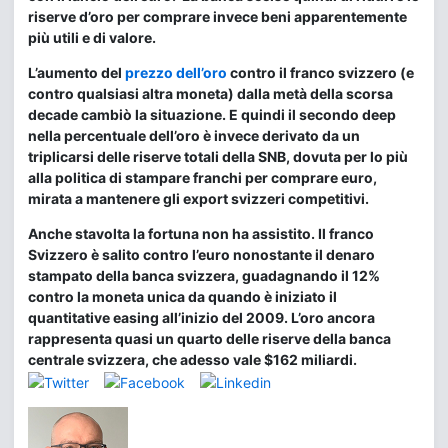
riserve d’oro per comprare invece beni apparentemente
più utili e di valore.
L’aumento del
prezzo dell’oro
contro il franco svizzero (e
contro qualsiasi altra moneta) dalla metà della scorsa
decade cambiò la situazione. E quindi il secondo deep
nella percentuale dell’oro è invece derivato da un
triplicarsi delle riserve totali della SNB, dovuta per lo più
alla politica di stampare franchi per comprare euro,
mirata a mantenere gli export svizzeri competitivi.
Anche stavolta la fortuna non ha assistito. Il franco
Svizzero è salito contro l’euro nonostante il denaro
stampato della banca svizzera, guadagnando il 12%
contro la moneta unica da quando è iniziato il
quantitative easing all’inizio del 2009. L’oro ancora
rappresenta quasi un quarto delle riserve della banca
centrale svizzera, che adesso vale $162 miliardi.