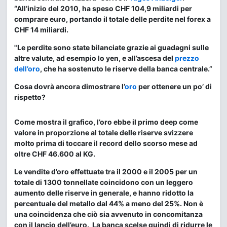
“All’inizio del 2010, ha speso CHF 104,9 miliardi per
comprare euro, portando il totale delle perdite nel forex a
CHF 14 miliardi.
"Le perdite sono state bilanciate grazie ai guadagni sulle
altre valute, ad esempio lo yen, e all’ascesa del
prezzo
dell’oro
, che ha sostenuto le riserve della banca centrale.”
Cosa dovrà ancora dimostrare l’
oro
per ottenere un po’ di
rispetto?
Come mostra il grafico, l’oro ebbe il primo deep come
valore in proporzione al totale delle riserve svizzere
molto prima di toccare il record dello scorso mese ad
oltre CHF 46.600 al KG.
Le vendite d’oro effettuate tra il 2000 e il 2005 per un
totale di 1300 tonnellate coincidono con un leggero
aumento delle riserve in generale, e hanno ridotto la
percentuale del metallo dal 44% a meno del 25%. Non è
una coincidenza che ciò sia avvenuto in concomitanza
con il lancio dell’euro. La banca scelse quindi di ridurre le