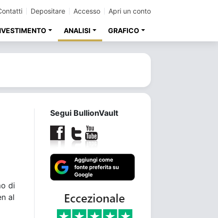
Contatti
Depositare
Accesso
Apri un conto
INVESTIMENTO
ANALISI
GRAFICO
Segui BullionVault
mo di
en al