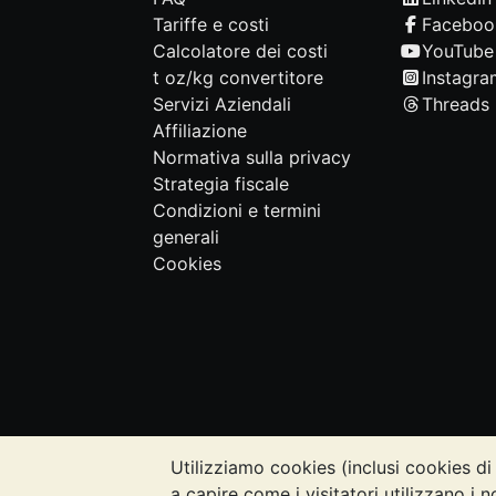
Tariffe e costi
Faceboo
Calcolatore dei costi
YouTube
t oz/kg convertitore
Instagra
Servizi Aziendali
Threads
Affiliazione
Normativa sulla privacy
Strategia fiscale
Condizioni e termini
generali
Cookies
Utilizziamo cookies (inclusi cookies di 
NOTA BENE:
Il valore dei metalli prezi
a capire come i visitatori utilizzano i n