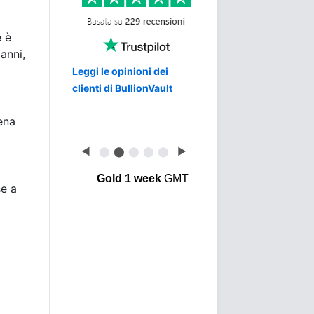
e è
anni,
Leggi le opinioni dei
clienti di BullionVault
ena
◀
⬤
⬤
⬤
⬤
⬤
▶
Gold 1 week
GMT
se a