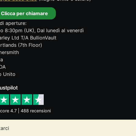
Clicca per chiamare
di aperture:
o 8:30pm (UK), Dal lunedì al venerdì
rley Ltd T/A BullionVault
rtlands (7th Floor)
ersmith
ra
DA
 Unito
core 4.7 | 488 recensioni
tarci
dittori dell'andamento futuro. Nulla di