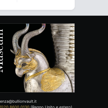
tenza@bullionvault.it
0)20 8600 0130
(Regno Unito e estero)