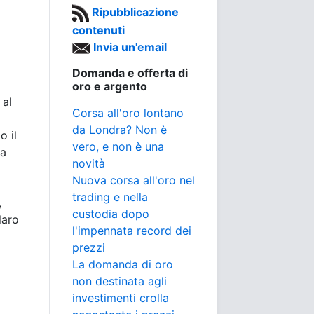
Ripubblicazione
contenuti
Invia un'email
Domanda e offerta di
oro e argento
 al
Corsa all'oro lontano
da Londra? Non è
o il
vero, e non è una
 a
novità
Nuova corsa all'oro nel
trading e nella
,
custodia dopo
laro
l'impennata record dei
prezzi
La domanda di oro
non destinata agli
investimenti crolla