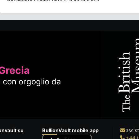
 Grecia
 con orgoglio da
onvault su
BullionVault mobile app
assis
+44 (