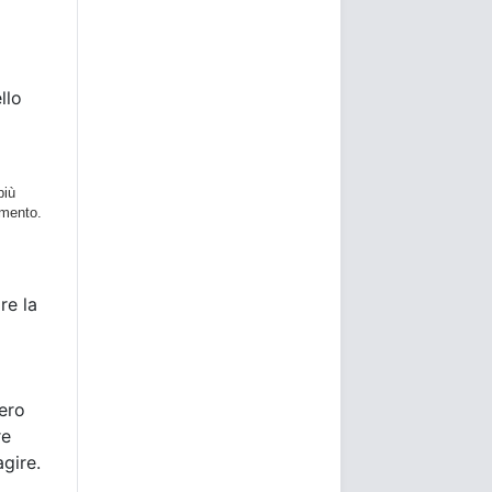
llo
più
imento.
re la
bero
re
agire.