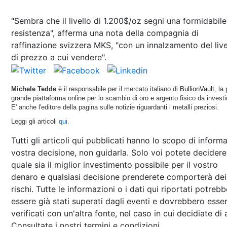
"Sembra che il livello di 1.200$/oz segni una formidabile
resistenza", afferma una nota della compagnia di
raffinazione svizzera MKS, "con un innalzamento del live
di prezzo a cui vendere".
Michele Tedde
è il responsabile per il mercato italiano di
BullionVault
, la 
grande piattaforma online per lo scambio di oro e argento fisico da invest
E' anche l'editore della pagina sulle notizie riguardanti i metalli preziosi.
Leggi gli articoli
qui.
Tutti gli articoli qui pubblicati hanno lo scopo di informa
vostra decisione, non guidarla. Solo voi potete decidere
quale sia il miglior investimento possibile per il vostro
denaro e qualsiasi decisione prenderete comporterà dei
rischi. Tutte le informazioni o i dati qui riportati potreb
essere già stati superati dagli eventi e dovrebbero esse
verificati con un'altra fonte, nel caso in cui decidiate di 
Consultate i nostri termini e condizioni.