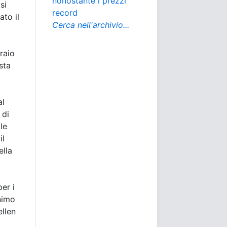
nonostante i prezzi
si
record
ato il
Cerca nell'archivio...
braio
sta
al
 di
le
il
ella
er i
inimo
ellen