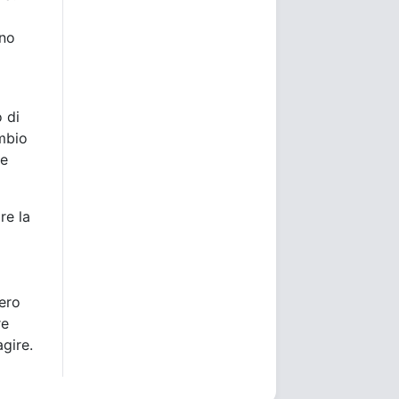
no
o di
ambio
re
re la
bero
re
agire.