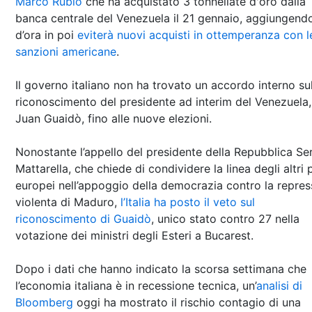
Marco Rubio
che ha acquistato 3 tonnellate d'oro dalla
banca centrale del Venezuela il 21 gennaio, aggiungend
d’ora in poi
eviterà nuovi acquisti in ottemperanza con l
sanzioni americane
.
Il governo italiano non ha trovato un accordo interno su
riconoscimento del presidente ad interim del Venezuela,
Juan Guaidò, fino alle nuove elezioni.
Nonostante l’appello del presidente della Repubblica Se
Mattarella, che chiede di condividere la linea degli altri 
europei nell’appoggio della democrazia contro la repres
violenta di Maduro,
l’Italia ha posto il veto sul
riconoscimento di Guaidò
, unico stato contro 27 nella
votazione dei ministri degli Esteri a Bucarest.
Dopo i dati che hanno indicato la scorsa settimana che
l’economia italiana è in recessione tecnica, un’
analisi di
Bloomberg
oggi ha mostrato il rischio contagio di una