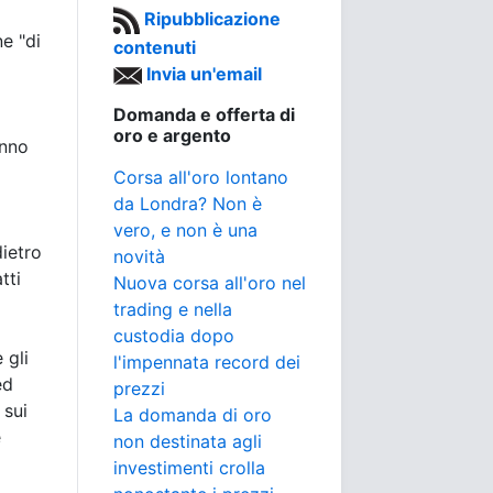
Ripubblicazione
e "di
contenuti
Invia un'email
Domanda e offerta di
oro e argento
anno
Corsa all'oro lontano
da Londra? Non è
vero, e non è una
ietro
novità
tti
Nuova corsa all'oro nel
trading e nella
custodia dopo
 gli
l'impennata record dei
ed
prezzi
 sui
La domanda di oro
e
non destinata agli
investimenti crolla