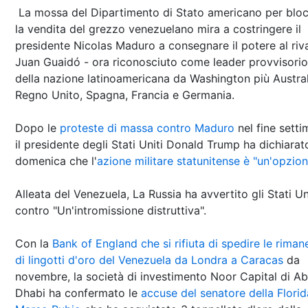
La mossa del Dipartimento di Stato americano per blo
la vendita del grezzo venezuelano mira a costringere il
presidente Nicolas Maduro a consegnare il potere al riv
Juan Guaidó - ora riconosciuto come leader provvisorio
della nazione latinoamericana da Washington più Austral
Regno Unito, Spagna, Francia e Germania.
Dopo le
proteste di massa contro Maduro
nel fine setti
il presidente degli Stati Uniti Donald Trump ha dichiarat
domenica che l'
azione militare statunitense è "un'opzion
Alleata del Venezuela, La Russia ha avvertito gli Stati Un
contro "Un'intromissione distruttiva".
Con la
Bank of England che si rifiuta di spedire le rima
di lingotti d'oro del Venezuela da Londra a Caracas
da
novembre, la società di investimento Noor Capital di A
Dhabi ha confermato le
accuse del senatore della Florid