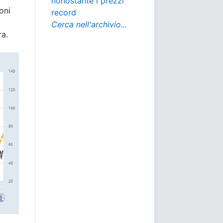
nonostante i prezzi
oni
record
Cerca nell'archivio...
ra.