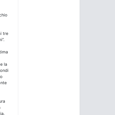
chio
i tre
i”.
ltima
e la
fondi
to
onte
ura
a
ia.