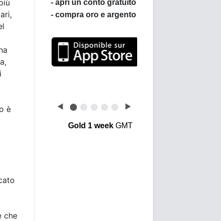
più
ari,
el
ha
Leggi le opinioni dei
a,
clienti di BullionVault
i
◀
⬤
⬤
⬤
⬤
⬤
▶
ro è
Gold 1 week
GMT
cato
e che