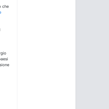
o che
e
l
rgio
paesi
sione