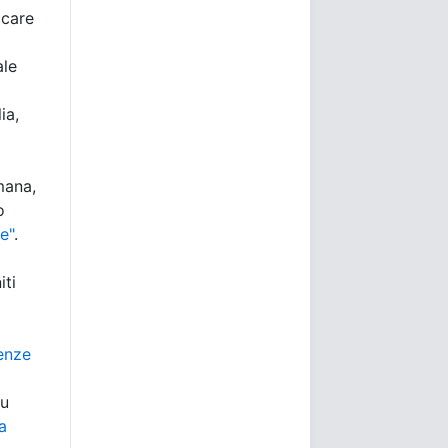
ccare
ale
ia,
mana,
o
e"
.
iti
nenze
bu
a