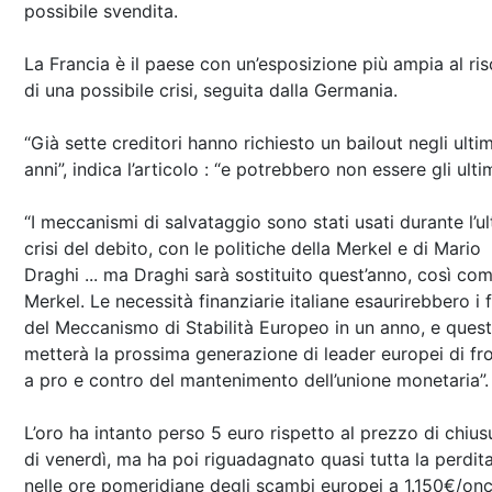
possibile svendita.
La Francia è il paese con un’esposizione più ampia al ris
di una possibile crisi, seguita dalla Germania.
“Già sette creditori hanno richiesto un bailout negli ultim
anni”, indica l’articolo : “e potrebbero non essere gli ultim
“I meccanismi di salvataggio sono stati usati durante l’u
crisi del debito, con le politiche della Merkel e di Mario
Draghi ... ma Draghi sarà sostituito quest’anno, così com
Merkel. Le necessità finanziarie italiane esaurirebbero i 
del Meccanismo di Stabilità Europeo in un anno, e ques
metterà la prossima generazione di leader europei di fr
a pro e contro del mantenimento dell’unione monetaria”.
L’oro ha intanto perso 5 euro rispetto al prezzo di chius
di venerdì, ma ha poi riguadagnato quasi tutta la perdit
nelle ore pomeridiane degli scambi europei a 1.150€/onc