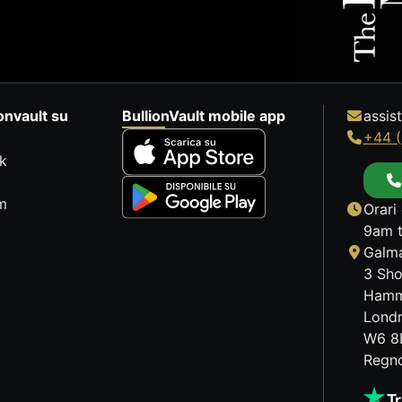
onvault su
BullionVault mobile app
assis
+44 (
k
m
Orari 
9am t
Galma
3 Sho
Hamm
Lond
W6 8
Regno