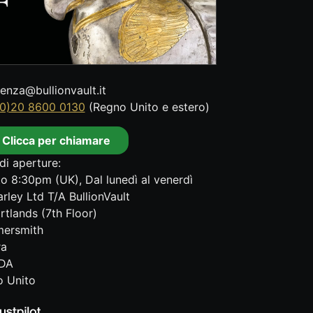
tenza@bullionvault.it
0)20 8600 0130
(Regno Unito e estero)
Clicca per chiamare
di aperture:
o 8:30pm (UK), Dal lunedì al venerdì
rley Ltd T/A BullionVault
rtlands (7th Floor)
ersmith
ra
DA
 Unito