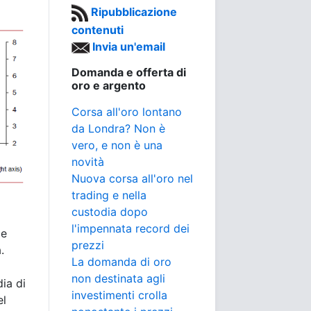
Ripubblicazione
contenuti
Invia un'email
Domanda e offerta di
oro e argento
Corsa all'oro lontano
da Londra? Non è
vero, e non è una
novità
Nuova corsa all'oro nel
trading e nella
custodia dopo
l'impennata record dei
me
prezzi
.
La domanda di oro
non destinata agli
ia di
investimenti crolla
el