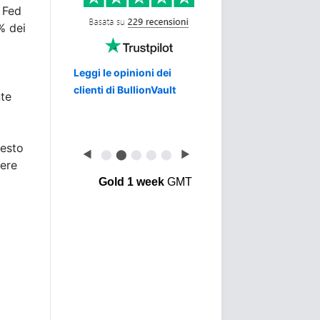
 Fed
% dei
Leggi le opinioni dei
clienti di BullionVault
nte
uesto
◀
⬤
⬤
⬤
⬤
⬤
▶
sere
Gold 1 week
GMT