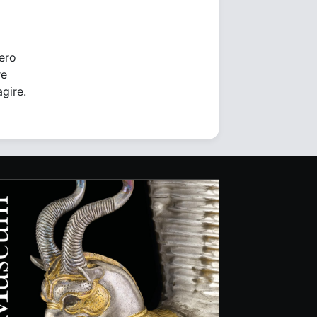
bero
re
agire.