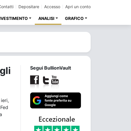
Contatti
Depositare
Accesso
Apri un conto
INVESTIMENTO
ANALISI
GRAFICO
gli
Segui BullionVault
ieri,
 Fed
a