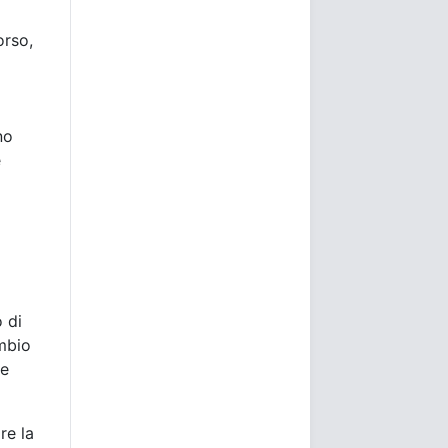
orso,
no
e
o di
ambio
re
re la