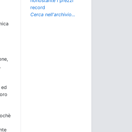
nonostante i prezzi
record
Cerca nell'archivio...
mica
one,
,
o ed
’oro
sochè
nte