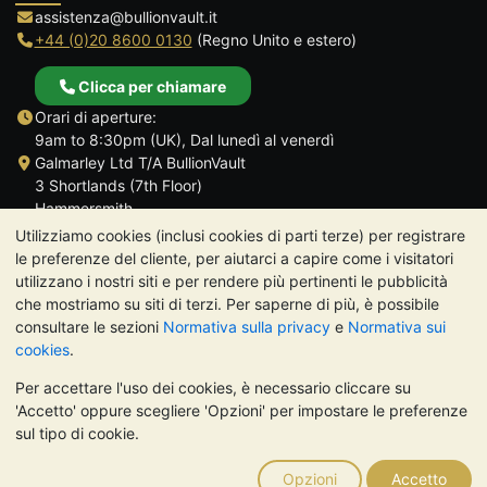
assistenza@bullionvault.it
+44 (0)20 8600 0130
(Regno Unito e estero)
Clicca per chiamare
Orari di aperture:
9am to 8:30pm (UK), Dal lunedì al venerdì
Galmarley Ltd T/A BullionVault
3 Shortlands (7th Floor)
Hammersmith
Londra
Utilizziamo cookies (inclusi cookies di parti terze) per registrare
W6 8DA
le preferenze del cliente, per aiutarci a capire come i visitatori
Regno Unito
utilizzano i nostri siti e per rendere più pertinenti le pubblicità
che mostriamo su siti di terzi. Per saperne di più, è possibile
consultare le sezioni
Normativa sulla privacy
e
Normativa sui
cookies
.
Per accettare l'uso dei cookies, è necessario cliccare su
TrustScore 4.7 | 488 recensioni
'Accetto' oppure scegliere 'Opzioni' per impostare le preferenze
NOTA BENE:
Il valore dei metalli preziosi può diminuire o
sul tipo di cookie.
aumentare, e i trend storici non sono predittori dell'andamento
futuro. Nulla di quanto contenuto nei siti web di BullionVault o
Opzioni
Accetto
nelle sue comunicazioni costituisce una consulenza sugli