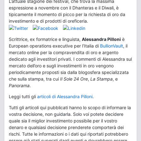
L’attuale stagione dei festival, che trova la massima
espressione a novembre con il Dhanteras e il Diwali, è
tipicamente il momento di picco per la richiesta di oro da
investimento e di prodotti di oreficeria.
Scrittrice, ex formatrice e linguista,
Alessandra Pilloni
è
European operations executive per l’Italia di
BullionVault
, il
mercato online per la compravendita di oro e argento
dedicato agli investitori privati. I commenti di Alessandra sul
mercato dell’oro e sugli investimenti in oro vengono
periodicamente proposti sia dalla blogosfera specializzata
che sulla stampa, tra cui
Il Sole 24 Ore
,
La Stampa
, e
Panorama
.
Leggi tutti gli
articoli di Alessandra Pilloni
.
Tutti gli articoli qui pubblicati hanno lo scopo di informare la
vostra decisione, non guidarla. Solo voi potete decidere
quale sia il miglior investimento possibile per il vostro
denaro e qualsiasi decisione prenderete comporterà dei
rischi. Tutte le informazioni o i dati qui riportati potrebbero
essere già stati superati dagli eventi e dovrebbero essere