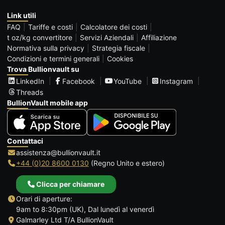
Link utili
FAQ
Tariffe e costi
Calcolatore dei costi
t oz/kg convertitore
Servizi Aziendali
Affiliazione
Normativa sulla privacy
Strategia fiscale
Condizioni e termini generali
Cookies
Trova Bullionvault su
LinkedIn
Facebook
YouTube
Instagram
Threads
BullionVault mobile app
Contattaci
assistenza@bullionvault.it
+44 (0)20 8600 0130
(Regno Unito e estero)
Clicca per chiamare
Orari di aperture:
9am to 8:30pm (UK), Dal lunedì al venerdì
Galmarley Ltd T/A BullionVault