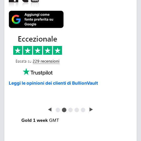
Leggi le opinioni dei clienti di BullionVault
◀
⬤
⬤
⬤
⬤
⬤
▶
Gold 1 week
GMT