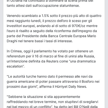
in Ucraina ha contniuato a dominare la scena prima dei
tanto attesi dati sull'occupazione statunitense.
Venendo scambiato a 1.5% sotto il prezzo più alto di quattro
mesi raggiunto lunedì, il prezzo dell’oro è sceso per gli
investitori europei, andando al di sotto di 970€/oz mentre
l'euro è risalito a seguito della riconferma dell'impegno da
parte del Presidente della Banca Centrale Europea Mario
Draghi nel tenere bassi i tassi di interesse.
In Crimea, oggi il parlamento ha votato per ottenere un
referendum per il 16 di marzo al fine di unirsi alla Russia,
un'intenzione definita da Reuters come “una drammatica
escalation”.
"Le autorità turche hanno dato il permesso alle navi da
guerra americane di poter passare attraverso il Bosforo nei
prossimi due giorni”, afferma il Hürriyet Daily News.
"Sebbene la situazione si stia apparentemente
raffreddando nel breve termine, non stupitevi di svegliarvi
nel bel mezzo di un conflitto”, ha detto ieri Bill O’Neill della