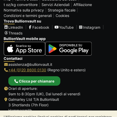
t oz/kg convertitore
Servizi Aziendali
Affiliazione
Normativa sulla privacy
Strategia fiscale
Condizioni e termini generali
Cookies
Trova Bullionvault su
LinkedIn
Facebook
YouTube
Instagram
Threads
BullionVault mobile app
Contattaci
assistenza@bullionvault.it
+44 (0)20 8600 0130
(Regno Unito e estero)
Clicca per chiamare
Orari di aperture:
9am to 8:30pm (UK), Dal lunedì al venerdì
Galmarley Ltd T/A BullionVault
3 Shortlands (7th Floor)
Hammersmith
Londra
Utilizziamo cookies (inclusi cookies di parti terze) per registrare