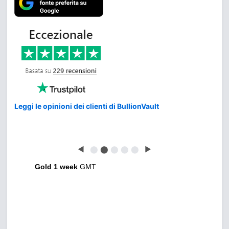
Leggi le opinioni dei clienti di BullionVault
◀
⬤
⬤
⬤
⬤
⬤
▶
Gold 1 week
GMT