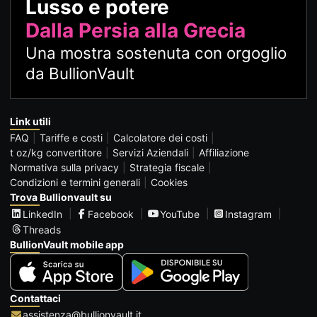
Lusso e potere
Dalla Persia alla Grecia
Una mostra sostenuta con orgoglio
da BullionVault
Link utili
FAQ
Tariffe e costi
Calcolatore dei costi
t oz/kg convertitore
Servizi Aziendali
Affiliazione
Normativa sulla privacy
Strategia fiscale
Condizioni e termini generali
Cookies
Trova Bullionvault su
LinkedIn
Facebook
YouTube
Instagram
Threads
BullionVault mobile app
Contattaci
assistenza@bullionvault.it