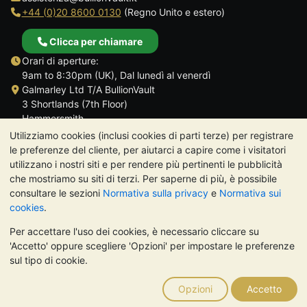
+44 (0)20 8600 0130
(Regno Unito e estero)
Clicca per chiamare
Orari di aperture:
9am to 8:30pm (UK), Dal lunedì al venerdì
Galmarley Ltd T/A BullionVault
3 Shortlands (7th Floor)
Hammersmith
Londra
Utilizziamo cookies (inclusi cookies di parti terze) per registrare
W6 8DA
le preferenze del cliente, per aiutarci a capire come i visitatori
Regno Unito
utilizzano i nostri siti e per rendere più pertinenti le pubblicità
che mostriamo su siti di terzi. Per saperne di più, è possibile
consultare le sezioni
Normativa sulla privacy
e
Normativa sui
cookies
.
Per accettare l'uso dei cookies, è necessario cliccare su
TrustScore 4.7 | 488 recensioni
'Accetto' oppure scegliere 'Opzioni' per impostare le preferenze
NOTA BENE:
Il valore dei metalli preziosi può diminuire o
sul tipo di cookie.
aumentare, e i trend storici non sono predittori dell'andamento
futuro. Nulla di quanto contenuto nei siti web di BullionVault o
Opzioni
Accetto
nelle sue comunicazioni costituisce una consulenza sugli
investimenti. Si consiglia di rivolgersi a un professionista per