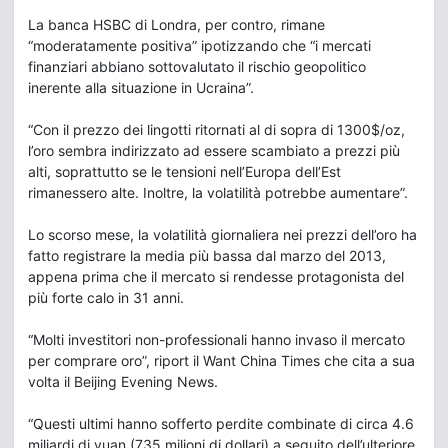
La banca HSBC di Londra, per contro, rimane
“moderatamente positiva” ipotizzando che “i mercati
finanziari abbiano sottovalutato il rischio geopolitico
inerente alla situazione in Ucraina”.
“Con il prezzo dei lingotti ritornati al di sopra di 1300$/oz,
l’oro sembra indirizzato ad essere scambiato a prezzi più
alti, soprattutto se le tensioni nell’Europa dell’Est
rimanessero alte. Inoltre, la volatilità potrebbe aumentare”.
Lo scorso mese, la volatilità giornaliera nei prezzi dell’oro ha
fatto registrare la media più bassa dal marzo del 2013,
appena prima che il mercato si rendesse protagonista del
più forte calo in 31 anni.
“Molti investitori non-professionali hanno invaso il mercato
per comprare oro”, riport il Want China Times che cita a sua
volta il Beijing Evening News.
“Questi ultimi hanno sofferto perdite combinate di circa 4.6
miliardi di yuan (735 milioni di dollari) a seguito dell’ulteriore