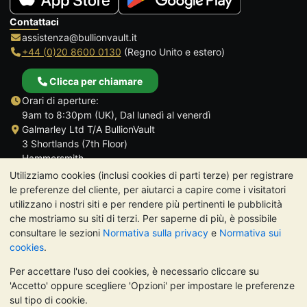
Contattaci
assistenza@bullionvault.it
+44 (0)20 8600 0130
(Regno Unito e estero)
Clicca per chiamare
Orari di aperture:
9am to 8:30pm (UK), Dal lunedì al venerdì
Galmarley Ltd T/A BullionVault
3 Shortlands (7th Floor)
Hammersmith
Londra
Utilizziamo cookies (inclusi cookies di parti terze) per registrare
W6 8DA
le preferenze del cliente, per aiutarci a capire come i visitatori
Regno Unito
utilizzano i nostri siti e per rendere più pertinenti le pubblicità
che mostriamo su siti di terzi. Per saperne di più, è possibile
consultare le sezioni
Normativa sulla privacy
e
Normativa sui
cookies
.
Per accettare l'uso dei cookies, è necessario cliccare su
TrustScore 4.7 | 488 recensioni
'Accetto' oppure scegliere 'Opzioni' per impostare le preferenze
NOTA BENE:
Il valore dei metalli preziosi può diminuire o
sul tipo di cookie.
aumentare, e i trend storici non sono predittori dell'andamento