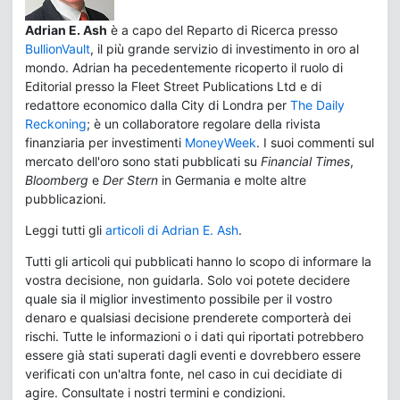
Adrian E. Ash
è a capo del Reparto di Ricerca presso
BullionVault
, il più grande servizio di investimento in oro al
mondo. Adrian ha pecedentemente ricoperto il ruolo di
Editorial presso la Fleet Street Publications Ltd e di
redattore economico dalla City di Londra per
The Daily
Reckoning
; è un collaboratore regolare della rivista
finanziaria per investimenti
MoneyWeek
. I suoi commenti sul
mercato dell'oro sono stati pubblicati su
Financial Times
,
Bloomberg
e
Der Stern
in Germania e molte altre
pubblicazioni.
Leggi tutti gli
articoli di Adrian E. Ash
.
Tutti gli articoli qui pubblicati hanno lo scopo di informare la
vostra decisione, non guidarla. Solo voi potete decidere
quale sia il miglior investimento possibile per il vostro
denaro e qualsiasi decisione prenderete comporterà dei
rischi. Tutte le informazioni o i dati qui riportati potrebbero
essere già stati superati dagli eventi e dovrebbero essere
verificati con un'altra fonte, nel caso in cui decidiate di
agire. Consultate i nostri termini e condizioni.