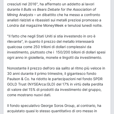
cresciuti nel 2016", ha affermato un addetto ai lavori
durante il
Bulls vs Bears Debate for the Association of
Mining Analysts
– un dibattito che ha messo a confronto
analisti rialzisti e ribassisti sui metalli preziosi promosso a
Londra dal magazine MoneyWeek e tenutosi lunedì notte.
"Il fatto che negli Stati Uniti si stia investendo in oro è
rilevante", in quanto il prezzo del metallo interesserà
qualcosa come 250 trilioni di dollari complessivi da
investimento, piuttosto che i 150/200 bilioni di dollari spesi
ogni anno in gioielleria, monete e lingotti da investimento.
Nonostante il prezzo dell'oro sia salito al ritmo più veloce in
30 anni durante il primo trimestre, il gigantesco fondo
Paulson & Co. ha ridotto le partecipazioni nel fondo SPDR
GOLD Trust (NYSEArca:GLD) del 17% in virtù della perdita
di valore del 15% di prodotti da investimento del gruppo,
come mostrano nuovi dati.
Il fondo speculativo George Soros Group, al contrario, ha
acquistato quasi lo stesso quantitativo di oro messo in