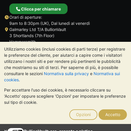
Clicca per chiamare
Orari di aperture:
9am to 8:30pm (UK), Dal lunedì al venerdì
Galmarley Ltd T/A BullionVault
3 Shortlands (7th Floor)
Hammersmith
Londra
Utilizziamo cookies (inclusi cookies di parti terze) per registrare
W6 8DA
le preferenze del cliente, per aiutarci a capire come i visitatori
Regno Unito
utilizzano i nostri siti e per rendere più pertinenti le pubblicità
che mostriamo su siti di terzi. Per saperne di più, è possibile
consultare le sezioni
Normativa sulla privacy
e
Normativa sui
cookies
.
Per accettare l'uso dei cookies, è necessario cliccare su
TrustScore 4.7 | 488 recensioni
'Accetto' oppure scegliere 'Opzioni' per impostare le preferenze
NOTA BENE:
Il valore dei metalli preziosi può diminuire o
sul tipo di cookie.
aumentare, e i trend storici non sono predittori dell'andamento
futuro. Nulla di quanto contenuto nei siti web di BullionVault o
Opzioni
Accetto
nelle sue comunicazioni costituisce una consulenza sugli
investimenti. Si consiglia di rivolgersi a un professionista per
stabilire se l'investimento in metalli preziosi è adatto alle proprie