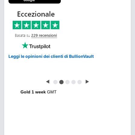
Leggi le opinioni dei clienti di BullionVault
◀
⬤
⬤
⬤
⬤
⬤
▶
Gold 1 week
GMT