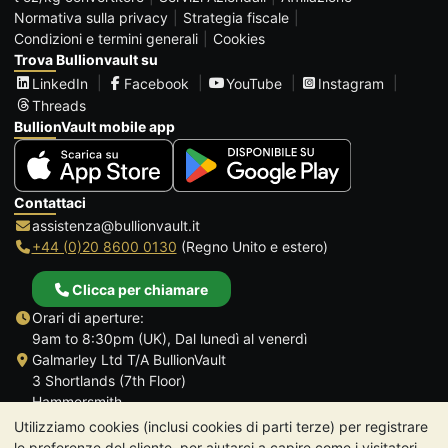
Normativa sulla privacy
Strategia fiscale
Condizioni e termini generali
Cookies
Trova Bullionvault su
LinkedIn
Facebook
YouTube
Instagram
Threads
BullionVault mobile app
Contattaci
assistenza@bullionvault.it
+44 (0)20 8600 0130
(Regno Unito e estero)
Clicca per chiamare
Orari di aperture:
9am to 8:30pm (UK), Dal lunedì al venerdì
Galmarley Ltd T/A BullionVault
3 Shortlands (7th Floor)
Hammersmith
Londra
Utilizziamo cookies (inclusi cookies di parti terze) per registrare
W6 8DA
le preferenze del cliente, per aiutarci a capire come i visitatori