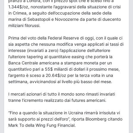
pranzo a Londra, con il prezzo spot che è sceso fino a
1.344$/oz, nonostante l’aggravarsi della situazione di crisi
in Crimea, a seguito dell’occupazione della sede della
marina di Sebastopoli e Novoozerne da parte di duecento
miliziani filorussi.
Prima del voto della Federal Reserve di oggi, con il quale ci
sia aspetta che nessuna modifica venga applicati ai tassi di
interesse (invariati a zero) l’applicazione dell’ulteriore
l’ulteriore tapering al quantitaive easing che porterà la
Banca Centrale americana a stampare moneta per un
quantitativo pari a 55$ miliardi di dollari il prossimo mese,
l’argento è sceso a 20.64$/oz per la terza volta in una
settimana, avvicinandosi al livello più basso del mese.
I mercati azionari di tutto il mondo sono rimasti invariati
tranne l’icremento realizzato dai futures americani.
“Fino a quando la situazione in Ucraina rimarrà irrisoluta vi
sarà supporto ai prezzi dell’oro”, riporta Bloomberg citando
Mark To della Wing Fung Financial.