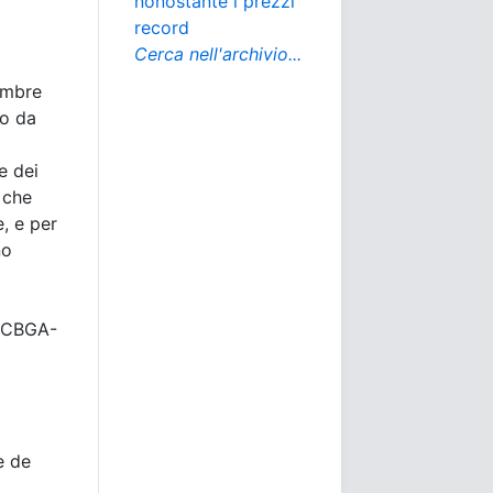
nonostante i prezzi
record
Cerca nell'archivio...
embre
ro da
e dei
 che
, e per
no
e CBGA-
e de