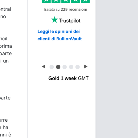
ntral
nno
Leggi le opinioni dei
cil,
clienti di BullionVault
 prima
 parte
i un
◀
⬤
⬤
⬤
⬤
⬤
▶
Gold 1 week
GMT
parte
urre
e ha
nni è