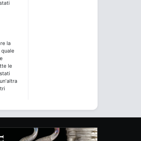
stati
re la
 quale
 e
tte le
stati
un'altra
tri