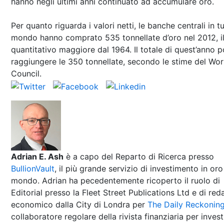
hanno negli ultimi anni continuato ad accumulare oro.
Per quanto riguarda i valori netti, le banche centrali in tu
mondo hanno comprato 535 tonnellate d’oro nel 2012, i
quantitativo maggiore dal 1964. Il totale di quest’anno 
raggiungere le 350 tonnellate, secondo le stime del Wor
Council.
Adrian E. Ash
è a capo del Reparto di Ricerca presso
BullionVault
, il più grande servizio di investimento in oro
mondo. Adrian ha pecedentemente ricoperto il ruolo di
Editorial presso la Fleet Street Publications Ltd e di red
economico dalla City di Londra per
The Daily Reckonin
collaboratore regolare della rivista finanziaria per inves