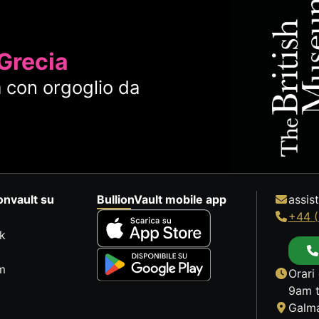
 Grecia
 con orgoglio da
onvault su
BullionVault mobile app
assis
+44 (
k
m
Orari 
9am t
Galma