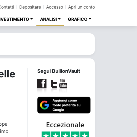
Contatti
Depositare
Accesso
Apri un conto
INVESTIMENTO
ANALISI
GRAFICO
elle
Segui BullionVault
ropa
nimo