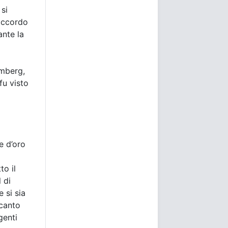
 si
 accordo
ante la
omberg,
fu visto
e d’oro
to il
 di
 si sia
 canto
genti