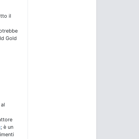
tto il
l
potrebbe
ld Gold
 al
attore
g
; è un
timenti