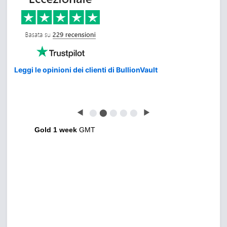
Leggi le opinioni dei clienti di BullionVault
◀
⬤
⬤
⬤
⬤
⬤
▶
Gold 1 week
GMT