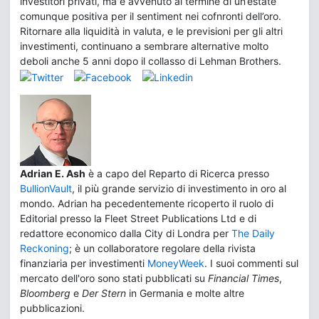
investitori privati, ma è avvenuto al termine di un’estate
comunque positiva per il sentiment nei cofnronti dell’oro.
Ritornare alla liquidità in valuta, e le previsioni per gli altri
investimenti, continuano a sembrare alternative molto
deboli anche 5 anni dopo il collasso di Lehman Brothers.
Adrian E. Ash
è a capo del Reparto di Ricerca presso
BullionVault
, il più grande servizio di investimento in oro al
mondo. Adrian ha pecedentemente ricoperto il ruolo di
Editorial presso la Fleet Street Publications Ltd e di
redattore economico dalla City di Londra per
The Daily
Reckoning
; è un collaboratore regolare della rivista
finanziaria per investimenti
MoneyWeek
. I suoi commenti sul
mercato dell'oro sono stati pubblicati su
Financial Times
,
Bloomberg
e
Der Stern
in Germania e molte altre
pubblicazioni.