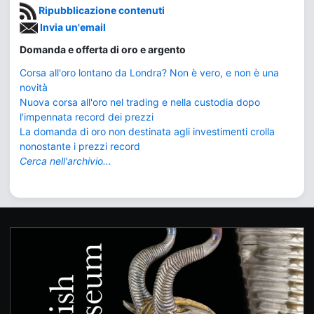
Ripubblicazione contenuti
Invia un'email
Domanda e offerta di oro e argento
Corsa all'oro lontano da Londra? Non è vero, e non è una
novità
Nuova corsa all'oro nel trading e nella custodia dopo
l'impennata record dei prezzi
La domanda di oro non destinata agli investimenti crolla
nonostante i prezzi record
Cerca nell'archivio...