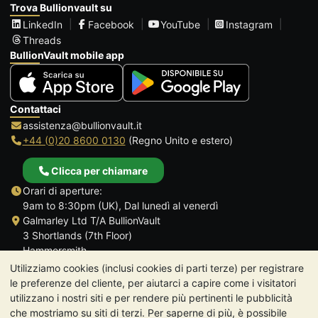
Trova Bullionvault su
LinkedIn
Facebook
YouTube
Instagram
Threads
BullionVault mobile app
Contattaci
assistenza@bullionvault.it
+44 (0)20 8600 0130
(Regno Unito e estero)
Clicca per chiamare
Orari di aperture:
9am to 8:30pm (UK), Dal lunedì al venerdì
Galmarley Ltd T/A BullionVault
3 Shortlands (7th Floor)
Hammersmith
Londra
Utilizziamo cookies (inclusi cookies di parti terze) per registrare
W6 8DA
le preferenze del cliente, per aiutarci a capire come i visitatori
Regno Unito
utilizzano i nostri siti e per rendere più pertinenti le pubblicità
che mostriamo su siti di terzi. Per saperne di più, è possibile