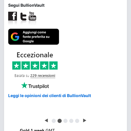
Segui BullionVault
Leggi le opinioni dei clienti di BullionVault
◀
⬤
⬤
⬤
⬤
⬤
▶
Gold 1 week
GMT