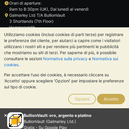
Orari di aperture:
9am to 8:30pm (UK), Dal lunedì al venerdì
Galmarley Ltd T/A BullionVault
3 Shortlands (7th Floor)
Hammersmith
Londra
Utilizziamo cookies (inclusi cookies di parti terze) per registrare
W6 8DA
le preferenze del cliente, per aiutarci a capire come i visitatori
Regno Unito
utilizzano i nostri siti e per rendere più pertinenti le pubblicità
che mostriamo su siti di terzi. Per saperne di più, è possibile
consultare le sezioni
Normativa sulla privacy
e
Normativa sui
cookies
.
Per accettare l'uso dei cookies, è necessario cliccare su
TrustScore 4.7 | 488 recensioni
'Accetto' oppure scegliere 'Opzioni' per impostare le preferenze
NOTA BENE:
Il valore dei metalli preziosi può diminuire o
sul tipo di cookie.
aumentare, e i trend storici non sono predittori dell'andamento
futuro. Nulla di quanto contenuto nei siti web di BullionVault o
Opzioni
Accetto
nelle sue comunicazioni costituisce una consulenza sugli
investimenti. Si consiglia di rivolgersi a un professionista per
stabilire se l'investimento in metalli preziosi è adatto alle proprie
BullionVault: oro, argento e platino
esigenze.
BullionVault (Galmarley Ltd.)
Galmarley Ltd, trading acome BullionVault, registrata in
Gratis - Su Google Play