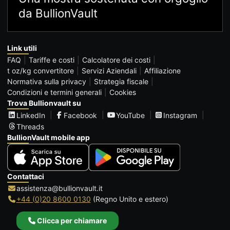
da BullionVault
Link utili
FAQ
Tariffe e costi
Calcolatore dei costi
t oz/kg convertitore
Servizi Aziendali
Affiliazione
Normativa sulla privacy
Strategia fiscale
Condizioni e termini generali
Cookies
Trova Bullionvault su
LinkedIn
Facebook
YouTube
Instagram
Threads
BullionVault mobile app
Contattaci
assistenza@bullionvault.it
+44 (0)20 8600 0130
(Regno Unito e estero)
Clicca per chiamare