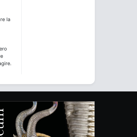
re la
bero
re
agire.