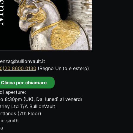
tenza@bullionvault.it
0)20 8600 0130
(Regno Unito e estero)
Clicca per chiamare
di aperture:
o 8:30pm (UK), Dal lunedì al venerdì
rley Ltd T/A BullionVault
rtlands (7th Floor)
ersmith
ra