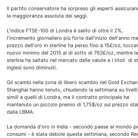
Il partito conservatore ha sorpreso gli esperti assicuran
la maggioranza assoluta dei seggi.
L'indice FTSE-100 di Londra è salito di oltre il 2%,
l'incremento giornaliero più forte dall'inizio dell'anno ma 
prezzo dell'oro in sterline ha perso fino a 15£/oz, tocca
nuovo minimo del 2015 al di sotto di 763£/oz, mentre l
sterlina ha saltato nel mercato delle valute e i titoli di s
inglesi sono diminuiti.
Gli scambi nella zona di libero scambio nel Gold Exchan
Shanghai hanno tenuto, chiudendo la settimana su livelli
simili a quelli di Londra, ma il contratto principale ha
mantenuto un piccolo premio di 1,75$/oz sul prezzo stab
dalla LBMA.
La domanda d'oro in India - secondo paese al mondo p
consumi - è stata debole questa settimana, secondo Reu