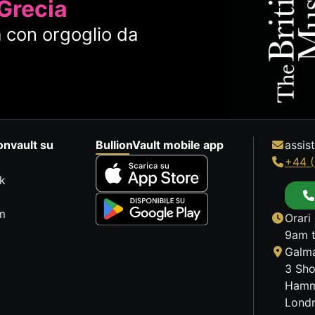
 Grecia
 con orgoglio da
onvault su
BullionVault mobile app
assis
+44 (
k
m
Orari 
9am t
Galma
3 Sho
Hamm
Lond