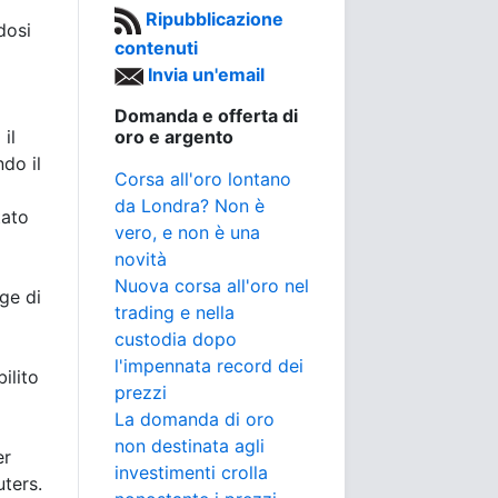
Ripubblicazione
dosi
contenuti
Invia un'email
Domanda e offerta di
il
oro e argento
ndo il
Corsa all'oro lontano
a
da Londra? Non è
tato
vero, e non è una
novità
Nuova corsa all'oro nel
ge di
trading e nella
custodia dopo
l'impennata record dei
ilito
prezzi
La domanda di oro
non destinata agli
er
investimenti crolla
ters.