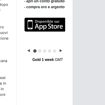
 dopo
i
Leggi le opinioni dei
oro
clienti di BullionVault
nuovi
zione
◀
⬤
⬤
⬤
⬤
⬤
▶
Gold 1 week
GMT
icana
assi
a in
 in
ioni