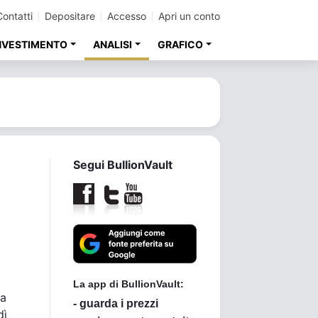
Contatti
Depositare
Accesso
Apri un conto
INVESTIMENTO
ANALISI
GRAFICO
Segui BullionVault
 a
dì