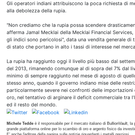
Gli operatori indiani attribuiscono la poca richiesta di m
alla debolezza della rupia.
"Non crediamo che la rupia possa scendere drasticamen
afferma Jamal Mecklai della Mecklai Financial Services,
gli indici sono pericolosi", data una vendita generale di ti
di stato che portano in alto i tassi di interesse nel merc
La rupia ha raggiunto oggi il livello più basso dal sette
del 2013, rimanendo comunque al di sopra del 7% dal liv
minimo di sempre raggiunto nel mese di agosto di quell
stesso anno, quando il governo indiano mise delle restri
particolarmente severe nei confronti delle importazioni 
oro, nel tentativo di arginare il deficit commerciale tra l'
ed il resto del mondo.
Michele Tedde
è il responsabile per il mercato italiano di
BullionVault
, la 
grande piattaforma online per lo scambio di oro e argento fisico da invest
E' anche l'editore della pagina sulle notizie riguardanti i metalli preziosi.