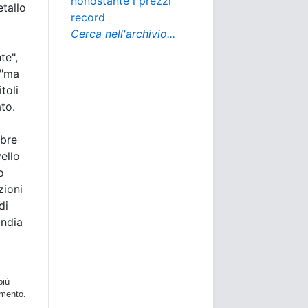
nonostante i prezzi
etallo
record
Cerca nell'archivio...
te",
 "ma
toli
ato.
mbre
ello
o
zioni
di
India
più
imento.