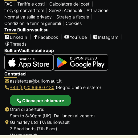
FAQ
Tariffe e costi
Calcolatore dei costi
t oz/kg convertitore
Servizi Aziendali
Affiliazione
Normativa sulla privacy
Strategia fiscale
Condizioni e termini generali
Cookies
Trova Bullionvault su
LinkedIn
Facebook
YouTube
Instagram
Threads
BullionVault mobile app
Contattaci
assistenza@bullionvault.it
+44 (0)20 8600 0130
(Regno Unito e estero)
Clicca per chiamare
Orari di aperture:
9am to 8:30pm (UK), Dal lunedì al venerdì
Galmarley Ltd T/A BullionVault
3 Shortlands (7th Floor)
Hammersmith