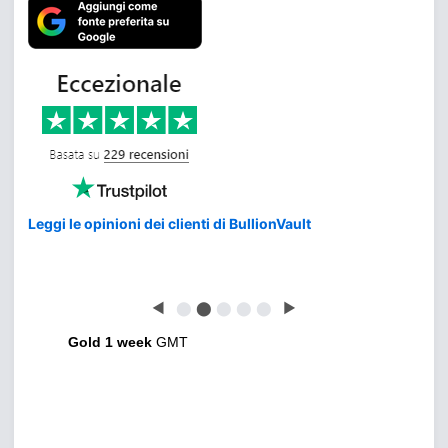
Leggi le opinioni dei clienti di BullionVault
◀
⬤
⬤
⬤
⬤
⬤
▶
Gold 1 week
GMT